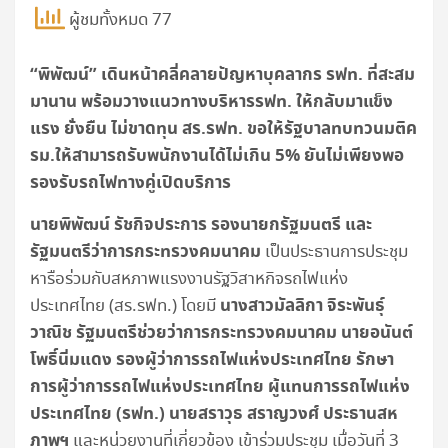
ผู้ชมทั้งหมด 77
“
พิพัฒน์” เดินหน้าคลี่คลายปัญหาบุคลากร รฟท. ที่สะสม
มานาน พร้อมวางแนวทางบริหารรฟท. ให้กลับมาแข็ง
แรง ยั่งยืน ไม่ขาดทุน สร.รฟท. ขอให้รัฐบาลทบทวนมติค
รม.ให้สามารถรับพนักงานได้ไม่เกิน 5
% ยันไม่เพียงพอ
รองรับรถไฟทางคู่เปิดบริการ
นายพิพัฒน์ รัชกิจประการ รองนายกรัฐมนตรี และ
รัฐมนตรีว่าการกระทรวงคมนาคม
เป็นประธานการประชุม
หารือร่วมกับสหภาพแรงงานรัฐวิสาหกิจรถไฟแห่ง
นางสาวมัลลิกา จิระพันธุ์
ประเทศไทย (สร.รฟท.) โดยมี
วาณิช รัฐมนตรีช่วยว่าการกระทรวงคมนาคม นายอนันต์
โพธิ์นิ่มแดง รองผู้ว่าการรถไฟแห่งประเทศไทย รักษา
การผู้ว่าการรถไฟแห่งประเทศไทย ผู้แทนการรถไฟแห่ง
ประเทศไทย (รฟท.) นายสราวุธ สราญวงศ์ ประธานสห
ภาพฯ
และหน่วยงานที่เกี่ยวข้อง เข้าร่วมประชุม เมื่อวันที่ 3