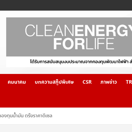
คมนาคม
บทความสกู๊ปพิเศษ
CSR
ภาพข่าว
TR
กองทุนน้ำมัน ตรึงราคาดีเซล