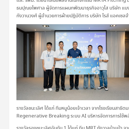
และ รฟม. โดยนำเสนอผลงานในกิจกรรม MRTA Pitching Day ซึ
ธนปุณยไพศาล ผู้จัดการแผนกพัฒนาธุรกิจอาวุโส บริษัท แบง
กังวานวงศ์ ผู้อำนวยการฝ่ายปฏิบัติการ บริษัท ไรส์ แอคเซลจำก
รางวัลชนะเลิศ ได้แก่ ทีมหมูน้อยเจ้าเวลา จากโรงเรียนสาธิ
Regenerative Breaking ระบบ AI บริหารจัดการการใช้พลัง
รางวัลรองชนะเลิศอันดับ 1 ได้แก่ ทีม MRT กังวาลบ้านป่า 