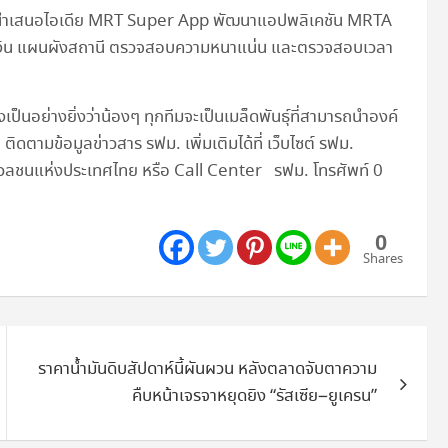
าคมนำเสนอไอเดีย MRT Super App พัฒนาแอปพลิเคชัน MRTA
มเงิน แผนผังสถานี ตรวจสอบความหนาแน่น และตรวจสอบเวลา
งเป็นอย่างยิ่งว่าน้องๆ ทุกทีมจะเป็นเมล็ดพันธุ์ที่สามารถนำองค์
ติดตามข้อมูลข่าวสาร รฟม. เพิ่มเติมได้ที่ เว็บไซต์ รฟม.
ชนแห่งประเทศไทย หรือ Call Center รฟม. โทรศัพท์ 0
0
Shares
ราคาน้ำมันดิบสัปดาห์นี้ผันผวน หลังตลาดจับตาความ
คืบหน้าเจรจาหยุดยิง “รัสเซีย–ยูเครน”