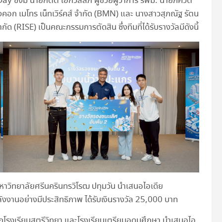
่งมี นายกิตติ เอกวัลลภ ผู้ช่วยผู้ว่าการ รฟม. นายภควัต
คอก เมโทร เน็ทเวิร์คส์ จำกัด (BMN) และ นางสาวสุภณัฐ รัตน
ัด (RISE) เป็นคณะกรรมการตัดสิน ซึ่งทีมที่ได้รับรางวัลมีดังนี้
ตมหาวิทยาลัยศรีนครินทรวิโรฒ ปทุมวัน นำเสนอไอเดีย
งานอย่างมีประสิทธิภาพ ได้รับเงินรางวัล 25,000 บาท
จากโรงเรียนสตรีวิทยา และโรงเรียนเตรียมอุดมศึกษา นำเสนอไอ