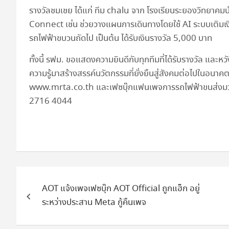
รางวัลชมเชย ได้แก่ ทีม chalu จาก โรงเรียนระยองวิทย
Connect เช่น ช่วยวางแผนการเดินทางโดยใช้ AI ระบบเติ
รถไฟฟ้าขบวนถัดไป เป็นต้น ได้รับเงินรางวัล 5,000 บาท
ทั้งนี้ รฟม. ขอแสดงความยินดีกับทุกทีมที่ได้รับรางวัล และหวั
ความรู้มาสร้างสรรค์นวัตกรรมที่ยั่งยืนสู่สังคมต่อไปในอนาคต 
www.mrta.co.th และเฟซบุ๊กแฟนเพจการรถไฟฟ้าขนส่งมวล
2716 4044
แนะแนว
AOT แจ้งเพจเฟซบุ๊ก AOT Official ถูกแฮ็ก อยู่
เรื่อง
ระหว่างประสาน Meta กู้คืนเพจ