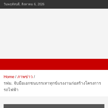
Skip
วันพฤหัสบดี, สิงหาคม 6, 2026
to
content
www.ten-news.com
ข่าวพลังงานและคมนาคม
Home
ภาพข่าว
รฟม. จับมือเอกชนบรรเทาทุกข์แรงงานก่อสร้างโครงการ
รถไฟฟ้า