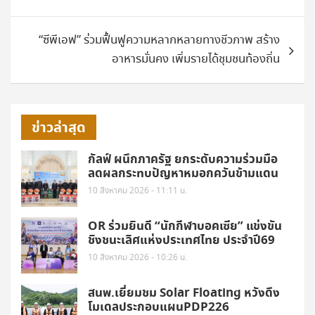
เรื่อง
“ซีพีเอฟ” ร่วมฟื้นฟูความหลากหลายทางชีวภาพ สร้าง
อาหารมั่นคง เพิ่มรายได้ชุมชนท้องถิ่น
ข่าวล่าสุด
กัลฟ์ ผนึกภาครัฐ ยกระดับความร่วมมือ
ลดผลกระทบปัญหาหมอกควันข้ามแดน
10 สิงหาคม 2026 - 11:11 น.
OR ร่วมยินดี “นักกีฬาบอคเซีย” แข่งขัน
ชิงชนะเลิศแห่งประเทศไทย ประจำปี69
10 สิงหาคม 2026 - 10:26 น.
สนพ.เยี่ยมชม Solar Floating หวังดึง
โมเดลประกอบแผนPDP226