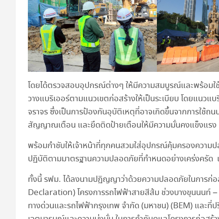
โดยได้ตรวจสอบอุปกรณ์ต่างๆ ให้มีความสมบูรณ์และพร้อมใช้งา
วางแบริเออร์ตามแนวเขตก่อสร้างให้เป็นระเบียบ โดยแนวแบริเออร
จราจร ซึ่งเป็นการป้องกันอุบัติเหตุที่อาจเกิดขึ้นจากการใช้
สัญญาณเตือน และยึดติดป้ายเตือนให้มีความมั่นคงแข็งแรง อ
พร้อมกำชับให้เจ้าหน้าที่ทุกคนสวมใส่อุปกรณ์คุ้มครองความ
ปฏิบัติตามมาตรฐานความปลอดภัยที่กำหนดอย่างเคร่งครัด เพื่อ
ทั้งนี้ รฟม. ได้ลงนามปฏิญญาว่าด้วยความปลอดภัยในการ
Declaration) โครงการรถไฟฟ้าสายสีส้ม ช่วงบางขุนนนท์ – ศ
ทางด่วนและรถไฟฟ้ากรุงเทพ จำกัด (มหาชน) (BEM) และที่