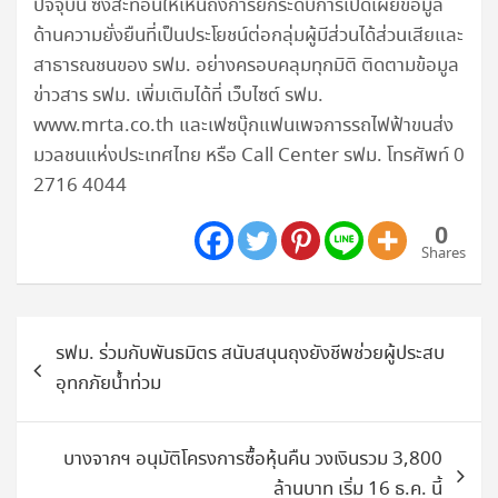
ปัจจุบัน ซึ่งสะท้อนให้เห็นถึงการยกระดับการเปิดเผยข้อมูล
ด้านความยั่งยืนที่เป็นประโยชน์ต่อกลุ่มผู้มีส่วนได้ส่วนเสียและ
สาธารณชนของ รฟม. อย่างครอบคลุมทุกมิติ ติดตามข้อมูล
ข่าวสาร รฟม. เพิ่มเติมได้ที่ เว็บไซต์ รฟม.
www.mrta.co.th และเฟซบุ๊กแฟนเพจการรถไฟฟ้าขนส่ง
มวลชนแห่งประเทศไทย หรือ Call Center รฟม. โทรศัพท์ 0
2716 4044
0
Shares
แนะแนว
รฟม. ร่วมกับพันธมิตร สนับสนุนถุงยังชีพช่วยผู้ประสบ
เรื่อง
อุทกภัยน้ำท่วม
บางจากฯ อนุมัติโครงการซื้อหุ้นคืน วงเงินรวม 3,800
ล้านบาท เริ่ม 16 ธ.ค. นี้