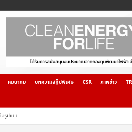
คมนาคม
บทความสกู๊ปพิเศษ
CSR
ภาพข่าว
TR
เต็มรูปแบบ