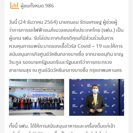
ผู้ชมทั้งหมด 986
วันนี้ (24 ธันวาคม 2564) นายถนอม รัตนเศรษฐ ผู้ช่วยผู้
ว่าการการรถไฟฟ้าขนส่งมวลชนแห่งประเทศไทย (รฟม.) เป็น
ผู้แทน รฟม. รับโล่ประกาศเกียรติคุณที่มีส่วนร่วมในการ
ควบคุมการแพร่ระบาดของเชื้อไวรัส Covid – 19 และให้การ
สนับสนุนภารกิจศูนย์วัคซีนกลางบางซื่อ จากนายอนุทิน ชาญ
วีระกูล รองนายกรัฐมนตรีและรัฐมนตรีว่าการกระทรวง
สาธารณสุข ณ ศูนย์ฉีดวัคซีนกลางบางซื่อ กรุงเทพมหานคร
ทั้งนี้ รฟม. ได้ให้การสนับสนุนอาหารและเครื่องดื่มแก่เจ้า