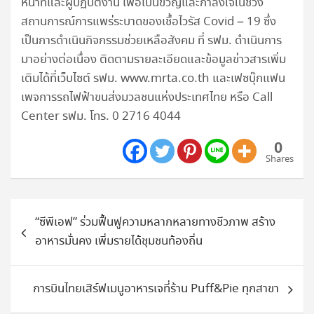
หน้าที่และผู้ปฏิบัติงาน เพื่อเป็นขวัญและกำลังใจในช่วง
สถานการณ์การแพร่ระบาดของเชื้อไวรัส Covid – 19 ซึ่ง
เป็นการดำเนินกิจกรรมช่วยเหลือสังคม ที่ รฟม. ดำเนินการ
มาอย่างต่อเนื่อง ติดตามรายละเอียดและข้อมูลข่าวสารเพิ่ม
เติมได้ที่เว็บไซต์ รฟม. www.mrta.co.th และเฟซบุ๊กแฟน
เพจการรถไฟฟ้าขนส่งมวลชนแห่งประเทศไทย หรือ Call
Center รฟม. โทร. 0 2716 4044
0
Shares
แนะแนว
“ซีพีเอฟ” ร่วมฟื้นฟูความหลากหลายทางชีวภาพ สร้าง
เรื่อง
อาหารมั่นคง เพิ่มรายได้ชุมชนท้องถิ่น
การบินไทยเสิร์ฟเมนูอาหารเจที่ร้าน Puff&Pie ทุกสาขา