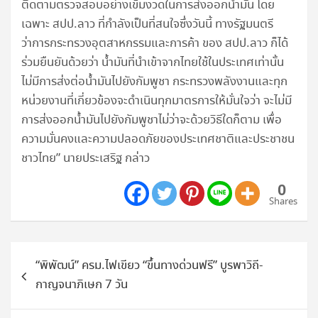
ติดตามตรวจสอบอย่างเข้มงวดในการส่งออกน้ำมัน โดย
เฉพาะ สปป.ลาว ที่กำลังเป็นที่สนใจซึ่งวันนี้ ทางรัฐมนตรี
ว่าการกระทรวงอุตสาหกรรมและการค้า ของ สปป.ลาว ก็ได้
ร่วมยืนยันด้วยว่า น้ำมันที่นำเข้าจากไทยใช้ในประเทศเท่านั้น
ไม่มีการส่งต่อน้ำมันไปยังกัมพูชา กระทรวงพลังงานและทุก
หน่วยงานที่เกี่ยวข้องจะดำเนินทุกมาตรการให้มั่นใจว่า จะไม่มี
การส่งออกน้ำมันไปยังกัมพูชาไม่ว่าจะด้วยวิธีใดก็ตาม เพื่อ
ความมั่นคงและความปลอดภัยของประเทศชาติและประชาชน
ชาวไทย” นายประเสริฐ กล่าว
0
Shares
แนะแนว
“พิพัฒน์” ครม.ไฟเขียว “ขึ้นทางด่วนฟรี” บูรพาวิถี-
เรื่อง
กาญจนาภิเษก 7 วัน