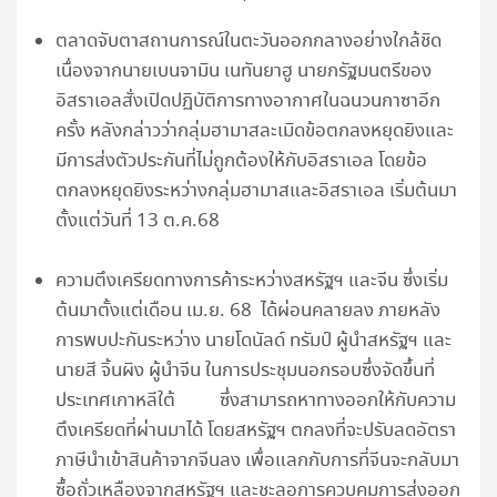
ตลาดจับตาสถานการณ์ในตะวันออกกลางอย่างใกล้ชิด
เนื่องจากนายเบนจามิน เนทันยาฮู นายกรัฐมนตรีของ
อิสราเอลสั่งเปิดปฏิบัติการทางอากาศในฉนวนกาซาอีก
ครั้ง หลังกล่าวว่ากลุ่มฮามาสละเมิดข้อตกลงหยุดยิงและ
มีการส่งตัวประกันที่ไม่ถูกต้องให้กับอิสราเอล โดยข้อ
ตกลงหยุดยิงระหว่างกลุ่มฮามาสและอิสราเอล เริ่มต้นมา
ตั้งแต่วันที่ 13 ต.ค.68
ความตึงเครียดทางการค้าระหว่างสหรัฐฯ และจีน ซึ่งเริ่ม
ต้นมาตั้งแต่เดือน เม.ย. 68 ได้ผ่อนคลายลง ภายหลัง
การพบปะกันระหว่าง นายโดนัลด์ ทรัมป์ ผู้นำสหรัฐฯ และ
นายสี จิ้นผิง ผู้นำจีน ในการประชุมนอกรอบซึ่งจัดขึ้นที่
ประเทศเกาหลีใต้ ซึ่งสามารถหาทางออกให้กับความ
ตึงเครียดที่ผ่านมาได้ โดยสหรัฐฯ ตกลงที่จะปรับลดอัตรา
ภาษีนำเข้าสินค้าจากจีนลง เพื่อแลกกับการที่จีนจะกลับมา
ซื้อถั่วเหลืองจากสหรัฐฯ และชะลอการควบคุมการส่งออก