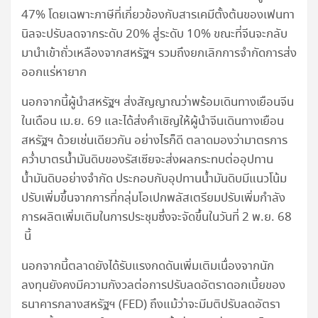
47% โดยเฉพาะภาษีที่เกี่ยวข้องกับสารเคมีตั้งต้นของเฟนทา
นิลจะปรับลดจากระดับ 20% สู่ระดับ 10% ขณะที่จีนจะกลับ
มานำเข้าถั่วเหลืองจากสหรัฐฯ รวมถึงยกเลิกการจำกัดการส่ง
ออกแร่หายาก
นอกจากนี้ผู้นำสหรัฐฯ ส่งสัญญาณว่าพร้อมเดินทางเยือนจีน
ในเดือน เม.ย. 69 และได้ส่งคำเชิญให้ผู้นำจีนเดินทางเยือน
สหรัฐฯ ด้วยเช่นเดียวกัน อย่างไรก็ดี ตลาดมองว่ามาตรการ
คว่ำบาตรน้ำมันดิบของรัสเซียจะส่งผลกระทบต่ออุปทาน
น้ำมันดิบอย่างจำกัด ประกอบกับอุปทานน้ำมันดิบมีแนวโน้ม
ปรับเพิ่มขึ้นจากการที่กลุ่มโอเปกพลัสเตรียมปรับเพิ่มกำลัง
การผลิตเพิ่มเติมในการประชุมซึ่งจะจัดขึ้นในวันที่ 2 พ.ย. 68
นี้
นอกจากนี้ตลาดยังได้รับแรงกดดันเพิ่มเติมเนื่องจากนัก
ลงทุนยังคงมีความกังวลต่อการปรับลดอัตราดอกเบี้ยของ
ธนาคารกลางสหรัฐฯ (FED) ถึงแม้ว่าจะมีมติปรับลดอัตรา