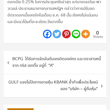
ดอกเบี้ย 0.25% ในการประชุมครั้งล่าสุด แต่นายเจอโรม พา
วเวลล์ ประธานธนาคารกลางสหรัฐฯ กล่าวว่าการปรับลด
อัตราดอกเบี้ยลงอีกในเดือน ธ.ค. 68 นั้น ยังคงไม่แน่นอน
และมีแนวโน้มที่จะระมัดระวังมากขึ้น
0
Shares
แนะแนว
BCPG ได้รับการจัดอันดับเครดิตองค์กร และตราสารหนี้
เรื่อง
จาก ทริส เรทติ้ง อยู่ที่ “A”
GULF แจงไม่ปิดทางขายหุ้น KBANK ย้ำทำเพื่อประโยชน์
ของ “บริษัท – ผู้ถือหุ้น”