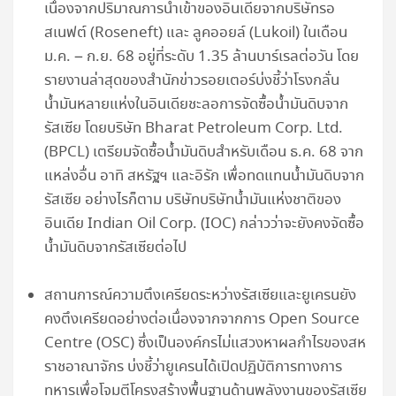
เนื่องจากปริมาณการนำเข้าของอินเดียจากบริษัทรอ
สเนฟต์ (Roseneft) และ ลูคออยล์ (Lukoil) ในเดือน
ม.ค. – ก.ย. 68 อยู่ที่ระดับ 1.35 ล้านบาร์เรลต่อวัน โดย
รายงานล่าสุดของสำนักข่าวรอยเตอร์บ่งชี้ว่าโรงกลั่น
น้ำมันหลายแห่งในอินเดียชะลอการจัดซื้อน้ำมันดิบจาก
รัสเซีย โดยบริษัท Bharat Petroleum Corp. Ltd.
(BPCL) เตรียมจัดซื้อน้ำมันดิบสำหรับเดือน ธ.ค. 68 จาก
แหล่งอื่น อาทิ สหรัฐฯ และอิรัก เพื่อทดแทนน้ำมันดิบจาก
รัสเซีย อย่างไรก็ตาม บริษัทบริษัทน้ำมันแห่งชาติของ
อินเดีย Indian Oil Corp. (IOC) กล่าวว่าจะยังคงจัดซื้อ
น้ำมันดิบจากรัสเซียต่อไป
สถานการณ์ความตึงเครียดระหว่างรัสเซียและยูเครนยัง
คงตึงเครียดอย่างต่อเนื่องจากจากการ Open Source
Centre (OSC) ซึ่งเป็นองค์กรไม่แสวงหาผลกำไรของสห
ราชอาณาจักร บ่งชี้ว่ายูเครนได้เปิดปฏิบัติการทางการ
ทหารเพื่อโจมตีโครงสร้างพื้นฐานด้านพลังงานของรัสเซีย