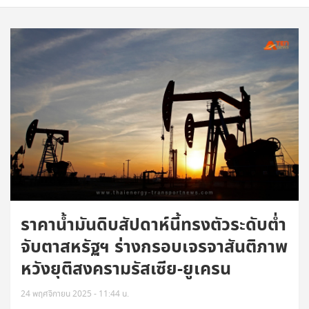
ราคาน้ำมันดิบสัปดาห์นี้ทรงตัวระดับต่ำ
จับตาสหรัฐฯ ร่างกรอบเจรจาสันติภาพ
หวังยุติสงครามรัสเซีย-ยูเครน
24 พฤศจิกายน 2025 - 11:44 น.