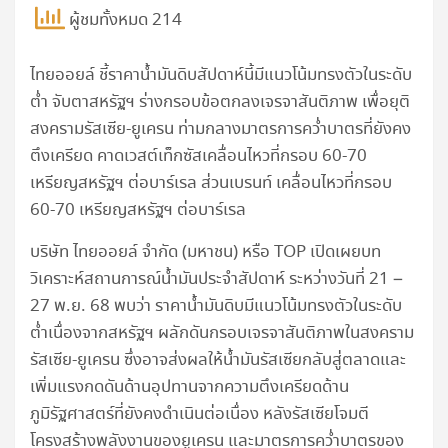
ผู้ชมทั้งหมด 214
ไทยออยล์ ชี้ราคาน้ำมันดิบสัปดาห์นี้มีแนวโน้มทรงตัวในระดับ
ต่ำ จับตาสหรัฐฯ ร่างกรอบข้อตกลงเจรจาสันติภาพ เพื่อยุติ
สงครามรัสเซีย-ยูเครน ท่ามกลางมาตรการคว่ำบาตรที่ยังคง
ตึงเครียด คาดเวสต์เท็กซัสเคลื่อนไหวที่กรอบ 60-70
เหรียญสหรัฐฯ ต่อบาร์เรล ส่วนเบรนท์ เคลื่อนไหวที่กรอบ
60-70 เหรียญสหรัฐฯ ต่อบาร์เรล
บริษัท ไทยออยล์ จำกัด (มหาชน) หรือ TOP เปิดเผยบท
วิเคราะห์สถานการณ์น้ำมันประจำสัปดาห์ ระหว่างวันที่ 21 –
27 พ.ย. 68 พบว่า ราคาน้ำมันดิบมีแนวโน้มทรงตัวในระดับ
ต่ำเนื่องจากสหรัฐฯ ผลักดันกรอบเจรจาสันติภาพในสงคราม
รัสเซีย-ยูเครน ซึ่งอาจส่งผลให้น้ำมันรัสเซียกลับสู่ตลาดและ
เพิ่มแรงกดดันด้านอุปทานจากความตึงเครียดด้าน
ภูมิรัฐศาสตร์ที่ยังคงดำเนินต่อเนื่อง หลังรัสเซียโจมตี
โครงสร้างพลังงานของยูเครน และมาตรการคว่ำบาตรของ