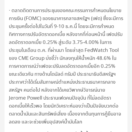
· ตลาดติดตามการประชุมของคณะกรรมการกำหนดนโยบาย
การเงิน (FOMC) ของธนาคารกลางสหรัฐฯ (เฟด) ซึ่งจะมีการ
ประชุมครั้งต่อไปในวันที่ 9-10 ธ.ค.นี้ โดยจะมีการกำหนด
ทิศทางการปรับอัตราดอกเบี้ย หลังจากที่ก่อนหน้านี้ เฟดปรับ
ลดอัตราดอกเบี้ย 0.25% สู่ระดับ 3.75-4.00% ในการ
ประชุมในเดือน ต.ค. ที่ผ่านมา โดยล่าสุด FedWatch Tool
ของ CME Group บ่งชี้ว่า นักลงทุนให้น้ำหนัก 48.6% ใน
การคาดการณ์ว่าเฟดจะปรับลดอัตราดอกเบี้ยอีก 0.25%
ขณะเดียวกัน ทางด้านโดนัลด์ ทรัมป์ ประธานาธิบดีสหรัฐฯ
ประกาศว่าได้เริ่มสัมภาษณ์ตำแหน่งประธานธนาคารกลาง
สหรัฐฯ คนต่อไป หลังจากได้เคยวิพากษ์วิจารณ์นาย
Jerome Powell ประธานเฟดคนปัจจุบัน ที่ไม่ลดอัตรา
ดอกเบี้ยให้เร็วพอ โดยนักวิเคราะห์มองว่าเป็นปัจจัยบวกต่อ
ตลาดน้ำมันและสินทรัพย์เสี่ยง เนื่องจากต้นทุนการกู้ยืมอาจ
ลดลง และจะช่วยเพิ่มอุปสงค์น้ำมันโลก