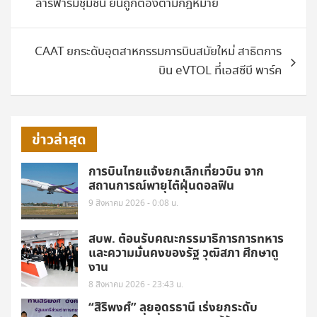
ลาร์ฟาร์มชุมชน ยันถูกต้องตามกฎหมาย
CAAT ยกระดับอุตสาหกรรมการบินสมัยใหม่ สาธิตการ
บิน eVTOL ที่เอสซีบี พาร์ค
ข่าวล่าสุด
การบินไทยแจ้งยกเลิกเที่ยวบิน จาก
สถานการณ์พายุไต้ฝุ่นดอลฟิน
9 สิงหาคม 2026 - 0:08 น.
สบพ. ต้อนรับคณะกรรมาธิการการทหาร
และความมั่นคงของรัฐ วุฒิสภา ศึกษาดู
งาน
8 สิงหาคม 2026 - 23:43 น.
“สิริพงศ์” ลุยอุดรธานี เร่งยกระดับ