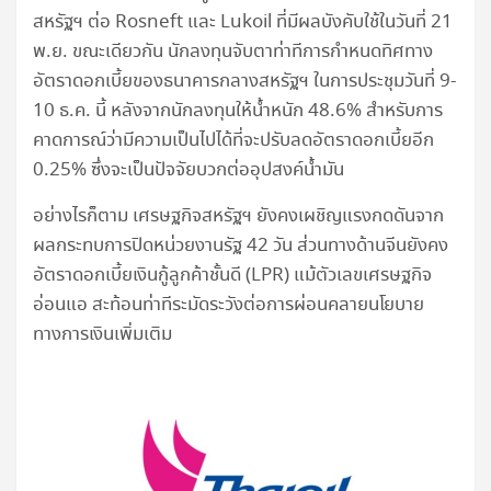
สหรัฐฯ ต่อ Rosneft และ Lukoil ที่มีผลบังคับใช้ในวันที่ 21
พ.ย. ขณะเดียวกัน นักลงทุนจับตาท่าทีการกำหนดทิศทาง
อัตราดอกเบี้ยของธนาคารกลางสหรัฐฯ ในการประชุมวันที่ 9-
10 ธ.ค. นี้ หลังจากนักลงทุนให้น้ำหนัก 48.6% สำหรับการ
คาดการณ์ว่ามีความเป็นไปได้ที่จะปรับลดอัตราดอกเบี้ยอีก
0.25% ซึ่งจะเป็นปัจจัยบวกต่ออุปสงค์น้ำมัน
อย่างไรก็ตาม เศรษฐกิจสหรัฐฯ ยังคงเผชิญแรงกดดันจาก
ผลกระทบการปิดหน่วยงานรัฐ 42 วัน ส่วนทางด้านจีนยังคง
อัตราดอกเบี้ยเงินกู้ลูกค้าชั้นดี (LPR) แม้ตัวเลขเศรษฐกิจ
อ่อนแอ สะท้อนท่าทีระมัดระวังต่อการผ่อนคลายนโยบาย
ทางการเงินเพิ่มเติม