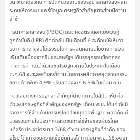
วัน ขณะเดียวกัน การปิดหน่วยงานของรัฐบาลกลางส่งผลก
ระทบให้การเผยแพร่ข้อมูลเศรษฐกิจสำคัญบางส่วนมีความ
ล่าช้า
· ธนาคารกลางจีน (PBOC) มีมติคงอัตราดอกเบี้ยเงินกู้
ลูกค้าชั้นดี (LPR) ติดต่อกันเป็นเดือนที่ 6 สะท้อนให้เห็นว่า
ธนาคารกลางจีนไม่เร่งรีบในการผ่อนคลายนโยบายการเงิน
เพิ่มเติมเนื่องจากจีนและสหรัฐฯ ได้บรรลุกรอบข้อตกลง
ทางการค้า แม้ว่าตัวเลขเศรษฐกิจภายในประเทศในเดือน
ต.ค.68 จะชะลอตัวลงก็ตาม โดยการผลิตภาคอุตสาหกรรม
ขยายตัวเพียง 4.9% ปรับลดลงจาก 6.5% ในเดือน ก.ย.
· ตัวเลขทางเศรษฐกิจที่สำคัญที่น่าติดตามในสัปดาห์นี้ คือ
ตัวเลขเศรษฐกิจที่สำคัญของสหรัฐฯ เดือน พ.ย. ได้แก่ ดัชนี
ราคาการใช้จ่ายด้านการบริโภคส่วนบุคคลพื้นฐาน ผลิตภัณฑ์
มวลรวมภายในประเทศและดัชนีการใช้จ่ายของผู้บริโภค
แท้จริง ประจำไตรมาส 3/68 ตัวเลขเศรษฐกิจที่สำคัญของ
ยุโรป ได้แก่ ดัชนีความเชื่อมั่นผู้บริโภค เดือน พ.ย. 68 อัตรา