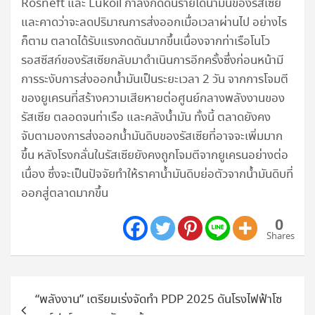
Rosneft และ Lukoil กำลังกดดันรายได้น้ำมันของรัสเซีย
และคาดว่าจะลดปริมาณการส่งออกเมื่อเวลาผ่านไป อย่างไร
ก็ตาม ตลาดได้รับแรงกดดันมากขึ้นเนื่องจากท่าเรือโนโว
รอสซีสก์ของรัสเซียกลับมาดำเนินการอีกครั้งซึ่งก่อนหน้ามี
การระงับการส่งออกน้ำมันเป็นระยะเวลา 2 วัน จากการโจมตี
ของยูเครนที่สร้างความเสียหายต่อศูนย์กลางพลังงานของ
รัสเซีย ตลอดจนท่าเรือ และคลังน้ำมัน ทั้งนี้ ตลาดยังคง
จับตามองการส่งออกน้ำมันดิบของรัสเซียที่อาจจะเพิ่มมาก
ขึ้น หลังโรงกลั่นในรัสเซียยังคงถูกโจมตีจากยูเครนอย่างต่อ
เนื่อง ซึ่งจะเป็นปัจจัยทำให้ราคาน้ำมันดิบย่อตัวจากน้ำมันดิบที่
ออกสู่ตลาดมากขึ้น
0
Shares
แนะแนว
“พลังงาน” เตรียมเร่งจัดทำ PDP 2025 ดันโรงไฟฟ้าโซ
เรื่อง