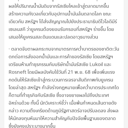
ผลให้ปริมาณน้ำมันดิบจากรัสเซียไหลเข้าสู่ตลาดมากขึ้น
สร้างความกังวลเกี่ยวกับอุปทานน้ำมันล้นตลาดโลก ขณะ
เดียวกัน สหรัฐฯ ได้ส่งสัญญาณไปยังประธานาธิบดีโวโลดีมีร์
เซเลนสกี ว่ายูเครนต้องยอมรับกรอบที่สหรัฐฯ ร่างขึ้น โดย
เสนอให้ยูเครนสละดินแดนและปลดอาวุธบางส่วน
· ตลาดจับตาผลกระทบจากมาตรการคว่ำบาตรของชาติตะวัน
ตกต่อการส่งออกน้ำมันและการค้าของรัสเซีย โดยสหรัฐฯ
เตรียมห้ามทำธุรกรรมกับบริษัทน้ำมันรัสเซีย Lukoil และ
Rosneft โดยมีผลบังคับใช้วันที่ 21 พ.ย. 68 เพื่อเพิ่มแรง
กดดันให้รัสเซียเข้าสู่กระบวนการเจรจาสันติภาพกับยูเครน
โดยล่าสุด สหรัฐฯ กำลังร่างกฎหมายเพื่อคว่ำบาตรประเทศใด
ก็ตามที่ทำธุรกิจกับรัสเซีย ซึ่งอาจขยายผลไปถึงประเทศ
อิหร่านด้วย ทั้งนี้ นักวิเคราะห์ชี้ว่า เมื่อพ้นกำหนดเส้นตายดัง
กล่าว ความตึงเครียดด้านภูมิรัฐศาสตร์อาจปรับลดลง ส่งผล
ให้นักลงทุนหันมาให้ความสำคัญกับปัจจัยพื้นฐานของตลาด
ซึ่งยังคงเปราะบางมากขึ้น