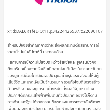
xr:d:DAE6R1feDlQ:11,j:34224426537,t:22090107
สำหรับปัจจัยสำคัญที่คาดว่าจะส่งผลกระทบต่อสถานการณ์
ราคาน้ำมันในสัปดาห์นี้ ประกอบด้วย
· สถานการณ์ความไม่สงบระหว่างรัสเซียและยูเครนยังคง
ตึงเครียดเนื่องจากรัสเซียเปิดฉากโจมตีเมืองในภาคตะวันตก
ของยูเครนด้วยโดรนและขีปนาวุธอย่างรุนแรง ส่งผลให้มีผู้
เสียชีวิตและบาดเจ็บเป็นจำนวนมาก รวมทั้งโจมตีโครงสร้าง
ด้านพลังงานของยูเครนอย่างหนัก ส่งผลให้ยูเครนต้อง
ประกาศตัดกระแสไฟฟ้าเพิ่มเติมทั่วประเทศ อย่างไรก็ตาม
ทางด้านสหรัฐฯ ได้ร่างกรอบข้อตกลงในการเจรจาสันติภาพ
เพื่อยุติสงครามรัสเซีย-ยูเครน โดยหากสงครามยุติลง จะส่ง