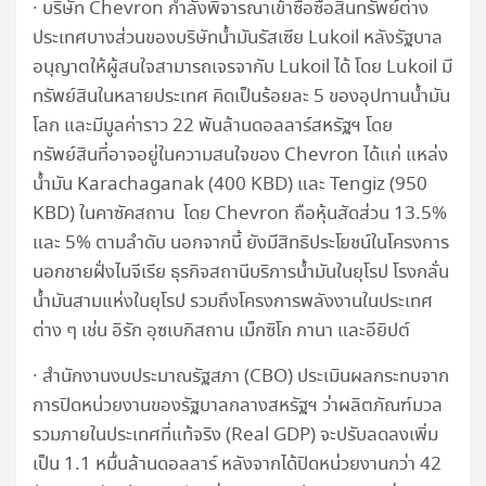
· บริษัท Chevron กำลังพิจารณาเข้าซื้อซื้อสินทรัพย์ต่าง
ประเทศบางส่วนของบริษัทน้ำมันรัสเซีย Lukoil หลังรัฐบาล
อนุญาตให้ผู้สนใจสามารถเจรจากับ Lukoil ได้ โดย Lukoil มี
ทรัพย์สินในหลายประเทศ คิดเป็นร้อยละ 5 ของอุปทานน้ำมัน
โลก และมีมูลค่าราว 22 พันล้านดอลลาร์สหรัฐฯ โดย
ทรัพย์สินที่อาจอยู่ในความสนใจของ Chevron ได้แก่ แหล่ง
น้ำมัน Karachaganak (400 KBD) และ Tengiz (950
KBD) ในคาซัคสถาน โดย Chevron ถือหุ้นสัดส่วน 13.5%
และ 5% ตามลำดับ นอกจากนี้ ยังมีสิทธิประโยชน์ในโครงการ
นอกชายฝั่งไนจีเรีย ธุรกิจสถานีบริการน้ำมันในยุโรป โรงกลั่น
น้ำมันสามแห่งในยุโรป รวมถึงโครงการพลังงานในประเทศ
ต่าง ๆ เช่น อิรัก อุซเบกิสถาน เม็กซิโก กานา และอียิปต์
· สำนักงานงบประมาณรัฐสภา (CBO) ประเมินผลกระทบจาก
การปิดหน่วยงานของรัฐบาลกลางสหรัฐฯ ว่าผลิตภัณฑ์มวล
รวมภายในประเทศที่แท้จริง (Real GDP) จะปรับลดลงเพิ่ม
เป็น 1.1 หมื่นล้านดอลลาร์ หลังจากได้ปิดหน่วยงานกว่า 42