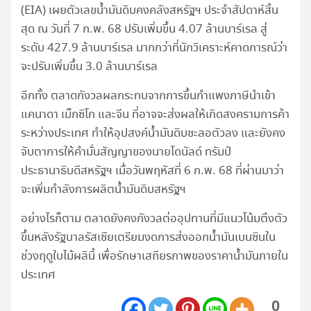
(EIA) เผยตัวเลขน้ำมันดิบคงคลังสหรัฐฯ ประจำสัปดาห์สิ้น
สุด ณ วันที่ 7 ก.พ. 68 ปรับเพิ่มขึ้น 4.07 ล้านบาร์เรล สู่
ระดับ 427.9 ล้านบาร์เรล มากกว่าที่นักวิเคราะห์คาดการณ์ว่า
จะปรับเพิ่มขึ้น 3.0 ล้านบาร์เรล
อีกทั้ง ตลาดกังวลผลกระทบจากการขึ้นกำแพงภาษีนำเข้า
แคนาดา เม็กซิโก และจีน ที่อาจจะส่งผลให้เกิดสงครามการค้า
ระหว่างประเทศ ทำให้อุปสงค์น้ำมันดิบชะลอตัวลง และยังคง
จับตาการให้คำมั่นสัญญาของนายโดนัลด์ ทรัมป์
ประธานาธิบดีสหรัฐฯ เมื่อวันพฤหัสที่ 6 ก.พ. 68 ที่ผ่านมาว่า
จะเพิ่มกำลังการผลิตน้ำมันดิบสหรัฐฯ
อย่างไรก็ตาม ตลาดยังคงกังวลต่ออุปทานที่มีแนวโน้มตึงตัว
ขึ้นหลังรัฐบาลรัสเซียเตรียมงดการส่งออกน้ำมันเบนซินใน
ช่วงฤดูใบไม้ผลินี้ เพื่อรักษาเสถียรภาพของราคาน้ำมันภายใน
ประเทศ
0