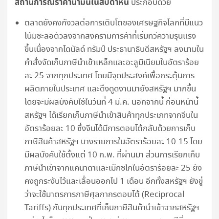
สถานการณ์ราคาน้ำมันในสัปดาห์นี้
ประกอบด้วย
ตลาดยังคงกังวลต่อการเติบโตของเศรษฐกิจโลกที่มีแนว
โน้มชะลอตัวลงจากสงครามการค้าที่เริ่มทวีความรุนแรง
ขึ้นเนื่องจากโดนัลด์ ทรัมป์ ประธานาธิบดีสหรัฐฯ ลงนามใน
คำสั่งจัดเก็บภาษีนำเข้าเหล็กและอะลูมิเนียมในอัตราร้อย
ละ 25 จากทุกประเทศ โดยมีจุดประสงค์เพื่อกระตุ้นการ
ผลิตภายในประเทศ และดึงดูดงานมายังสหรัฐฯ มากขึ้น
โดยจะมีผลบังคับใช้ในวันที่ 4 มี.ค. นอกจากนี้ ก่อนหน้านี้
สหรัฐฯ ได้เรียกเก็บภาษีนำเข้าสินค้าทุกประเภทจากจีนใน
อัตราร้อยละ 10 ซึ่งจีนได้มีการตอบโต้กลับด้วยการเก็บ
ภาษีสินค้าสหรัฐฯ บางรายการในอัตราร้อยละ 10-15 โดย
มีผลบังคับใช้ตั้งแต่ 10 ก.พ. ที่ผ่านมา ส่วนการเรียกเก็บ
ภาษีนำเข้าจากแคนาดาและเม็กซิโกในอัตราร้อยละ 25 ยัง
คงถูกระงับไว้และเลื่อนออกไป 1 เดือน อีกทั้งสหรัฐฯ ยังขู่
ว่าจะใช้มาตรการภาษีศุลกากรตอบโต้ (Reciprocal
Tariffs) กับทุกประเทศที่เก็บภาษีสินค้านำเข้าจากสหรัฐฯ