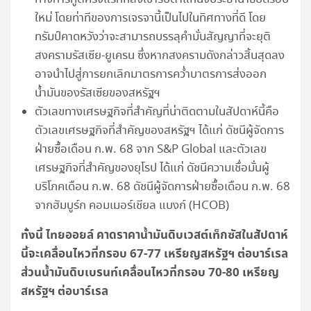
ใหม่ โดยท่าทีของการเจรจานี้เป็นไปในทิศทางที่ดี โดย
ทรัมป์คาดหวังว่าจะสามารถบรรลุคำมั่นสัญญาที่จะยุติ
สงครามรัสเซีย-ยูเครน ซึ่งหากสงครามดังกล่าวสิ้นสุดลง
อาจนำไปสู่การยกเลิกมาตรการคว่ำบาตรการส่งออก
น้ำมันของรัสเซียของสหรัฐฯ
ตัวเลขทางเศรษฐกิจที่สำคัญที่น่าติดตามในสัปดาห์นี้คือ
ตัวเลขเศรษฐกิจที่สำคัญของสหรัฐฯ ได้แก่ ดัชนีผู้จัดการ
ฝ่ายซื้อเดือน ก.พ. 68 จาก S&P Global และตัวเลข
เศรษฐกิจที่สำคัญของยุโรป ได้แก่ ดัชนีความเชื่อมั่นผู้
บริโภคเดือน ก.พ. 68 ดัชนีผู้จัดการฝ่ายซื้อเดือน ก.พ. 68
จากฮัมบูร์ก คอมเมอร์เชียล แบงก์ (HCOB)
ทั้งนี้ ไทยออยล์ คาดราคาน้ำมันดิบเวสต์เท็กซัสในสัปดาห์
นี้จะเคลื่อนไหวที่กรอบ 67-77 เหรียญสหรัฐฯ ต่อบาร์เรล
ส่วนน้ำมันดิบเบรนท์เคลื่อนไหวที่กรอบ 70-80 เหรียญ
สหรัฐฯ ต่อบาร์เรล