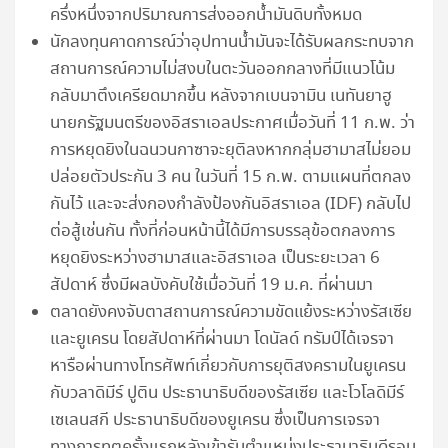
ครึ่งหนึ่งจากปริมาณการส่งออกน้ำมันดิบทั้งหมด
นักลงทุนคาดการณ์ว่าอุปทานน้ำมันจะได้รับผลกระทบจาก
สถานการณ์ความไม่สงบในตะวันออกกลางที่มีแนวโน้ม
กลับมาตึงเครียดมากขึ้น หลังจากเบนจามิน เนทันยาฮู
นายกรัฐมนตรีของอิสราเอลประกาศเมื่อวันที่ 11 ก.พ. ว่า
การหยุดยิงในฉนวนกาซาจะยุติลงหากกลุ่มฮามาสไม่ยอม
ปล่อยตัวประกัน 3 คน ในวันที่ 15 ก.พ. ตามแผนที่ตกลง
กันไว้ และจะส่งกองกำลังป้องกันอิสราเอล (IDF) กลับไป
ต่อสู้เช่นกัน ทั้งที่ก่อนหน้านี้ได้มีการบรรลุข้อตกลงการ
หยุดยิงระหว่างฮามาสและอิสราเอล เป็นระยะเวลา 6
สัปดาห์ ซึ่งมีผลบังคับใช้เมื่อวันที่ 19 ม.ค. ที่ผ่านมา
ตลาดยังคงจับตาสถานการณ์ความขัดแย้งระหว่างรัสเซีย
และยูเครน โดยสัปดาห์ที่ผ่านมา โดนัลด์ ทรัมป์ได้เจรจา
หารือผ่านทางโทรศัพท์เกี่ยวกับการยุติสงครามในยูเครน
กับวลาดิมีร์ ปูติน ประธานาธิบดีของรัสเซีย และโวโลดิมีร์
เซเลนสกี ประธานาธิบดีของยูเครน ซึ่งเป็นการเจรจา
ทางการทูตครั้งแรกหลังเข้ารับตำแหน่งประธานาธิบดีรอบ