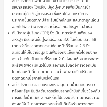
อย่างไรก็ตาม หลายฝ่ายมองว่ามาตรการทางภาษีที่
รัฐบาลสหรัฐฯ ใช้ครั้งนี้ มีจุดมุ่งหมายเพื่อเป็นการนำ
ประเทศคู่ค้าเข้าสู่การเจรจา ซึ่งเห็นได้จากกรณีการ
ประกาศขึ้นอัตราภาษีสำหรับเม็กซิโกและแคนาดาถูกเลื่อน
ออกไปหลังสามารถเจรจาต่อรองกับสหรัฐฯ ได้สำเร็จ
ดัชนีราคาผู้บริโภค (CPI) ซึ่งเป็นมาตรวัดเงินเฟ้อของ
สหรัฐฯ ปรับเพิ่มขึ้นสู่ระดับร้อยละ 3.0 ในเดือน ม.ค. 68
มากกว่าที่ตลาดคาดการณ์ก่อนหน้าที่ร้อยละ 2.9 ซึ่ง
สะท้อนให้เห็นว่าข้อมูลเงินเฟ้อยังคงแข็งแกร่งโดยยังคง
สูงกว่าระดับเป้าหมายที่ร้อยละ 2.0 ส่งผลให้ธนาคารกลาง
สหรัฐฯ (เฟด) มีแนวโน้มชะลอการปรับลดอัตราดอกเบี้ย
โดยก่อนหน้านี้ตลาดคาดการณ์ว่าเฟดอาจเริ่มปรับลด
อัตราดอกเบี้ยภายในครึ่งปีแรก
อย่างไรก็ตาม ตลาดยังคงกังวลอุปทานน้ำมันดิบตึงตัว
หลังสหรัฐฯ มีมติคว่ำบาตรเรือบรรทุกน้ำมันที่เกี่ยวข้องกับ
การขนส่งน้ำมันดิบจากอิหร่านไปยังจีน ซึ่งคาดการณ์ว่า จะ
ส่งผลให้ปริมาณการส่งออกน้ำมันดิบอิหร่านอาจลดลง