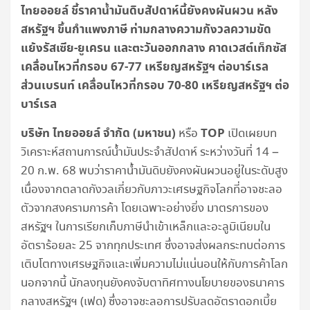
ไทยออยล์ ชี้ราคาน้ำมันดิบสัปดาห์นี้ยังคงผันผวน หลัง
สหรัฐฯ ขึ้นกำแพงภาษี ท่ามกลางความกังวลความขัด
แย้งรัสเซีย-ยูเครน และตะวันออกกลาง คาดเวสต์เท็กซัส
เคลื่อนไหวที่กรอบ 67-77 เหรียญสหรัฐฯ ต่อบาร์เรล
ส่วนเบรนท์ เคลื่อนไหวที่กรอบ 70-80 เหรียญสหรัฐฯ ต่อ
บาร์เรล
บริษัท ไทยออยล์ จำกัด (มหาชน)
TOP
หรือ
เปิดเผยบท
วิเคราะห์สถานการณ์น้ำมันประจำสัปดาห์ ระหว่างวันที่ 14 –
20 ก.พ. 68 พบว่าราคาน้ำมันดิบยังคงผันผวนอยู่ในระดับสูง
เนื่องจากตลาดกังวลเกี่ยวกับภาวะเศรษฐกิจโลกที่อาจชะลอ
ตัวจากสงครามการค้า โดยเฉพาะอย่างยิ่ง มาตรการของ
สหรัฐฯ ในการเรียกเก็บภาษีนำเข้าเหล็กและอะลูมิเนียมใน
อัตราร้อยละ 25 จากทุกประเทศ ซึ่งอาจส่งผลกระทบต่อการ
เติบโตทางเศรษฐกิจและเพิ่มความไม่แน่นอนให้กับการค้าโลก
นอกจากนี้ นักลงทุนยังคงจับตาทิศทางนโยบายของธนาคาร
กลางสหรัฐฯ (เฟด) ซึ่งอาจชะลอการปรับลดอัตราดอกเบี้ย