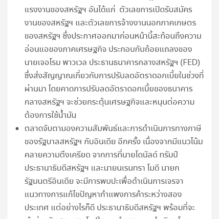
แรงงานของสหรัฐฯ อันได้แก่ ตัวเลขการเปิดรับสมัคร
งานของสหรัฐฯ และตัวเลขการจ้างงานนอกภาคเกษตร
ของสหรัฐฯ ซึ่งประกาศออกมาก่อนหน้านี้สะท้อนถึงความ
อ่อนแอของภาคเศรษฐกิจ ประกอบกับถ้อยแถลงของ
นายเจอโรม พาวเวล ประธานธนาคารกลางสหรัฐฯ (FED)
ซึ่งส่งสัญญาณเกี่ยวกับการปรับลดอัตราดอกเบี้ยในช่วงที่
ผ่านมา โดยคาดการปรับลดอัตราดอกเบี้ยของธนาคาร
กลางสหรัฐฯ จะช่วยกระตุ้นเศรษฐกิจและหนุนต่อความ
ต้องการใช้น้ำมัน
ตลาดจับตามองความสัมพันธ์และการดำเนินการทางภาษี
ของรัฐบาลสหรัฐฯ กับอินเดีย อีกครั้ง เนื่องจากมีแนวโน้ม
คลายความตึงเครียด จากการที่นายโดนัลด์ ทรัมป์
ประธานาธิบดีสหรัฐฯ และนายนเรนทรา โมดี นายก
รัฐมนตรีอินเดีย จะมีการพบปะเพื่อดำเนินการเจรจา
แนวทางการแก้ไขปัญหากำแพงการค้าระหว่างสอง
ประเทศ แต่อย่างไรก็ดี ประธานาธิบดีสหรัฐฯ พร้อมที่จะ