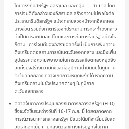
โดยตรงกับสหรัฐฯ อิสราเอล และกลุ่ม ฮา-มาส โดย
การโจมตีดังกล่าวของอิสราเอล สร้างความไม่พอใจต่อ
ประธานาธิบดีสหรัฐฯ แม้จะทราบล่วงหน้าจากอิสราเอล
บางส่วน รวมถึงกาตาร์เองที่ประณามการกระทำดังกล่าว
ว่าเป็นการละเมิดอธิปไตยและการก่อการร้ายรัฐ อย่างไร
ก็ตาม การโจมตีของอิสราเอลครั้งนี้ เป็นการเพิ่มความ
ตึงเครียดต่อสถานการณ์ในตะวันออกกลาง และยิ่งเพิ่ม
อุปสรรคต่อความพยายามในการบรรลุข้อตกลงหยุดยิง
อีกทั้งยังสร้างความกังวลต่ออุปทานน้ำมันดิบในภูมิภาค
ตะวันออกกลาง ที่อาจเกิดภาวะหยุดชะงักได้ หากความ
ตึงเครียดลามไปยังประเทศต่างๆ ในภูมิภาค
ตะวันออกกลาง
ตลาดจับตาการประชุมของธนาคารกลางสหรัฐฯ (FED)
ซึ่งจะจัดขึ้นระหว่างวันที่ 16-17 ก.ย. นี้ โดยตลาดคาด
การณ์ว่าธนาคารกลางสหรัฐฯ มีแนวโน้มที่จะเริ่มปรับลด
อัตราดอกเบี้ย ภายหลังตัวเลขทางเศรษฐกิจในภาค