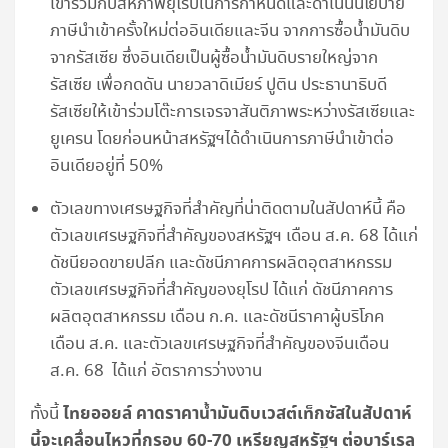
เข้าร่วมกับสหภาพยุโรปในการกำหนดและดำเนินนโยบาย
ภาษีนำเข้าครั้งใหม่ต่ออินเดียและจีน จากการซื้อน้ำมันดิบ
จากรัสเซีย ซึ่งอินเดียเป็นผู้ซื้อน้ำมันดิบรายใหญ่จาก
รัสเซีย เพื่อกดดัน นายวลาดิเมียร์ ปูติน ประธานาธิบดี
รัสเซียให้เข้าร่วมโต๊ะการเจรจาสันติภาพระหว่างรัสเซียและ
ยูเครน โดยก่อนหน้าสหรัฐฯได้ดำเนินการภาษีนำเข้าต่อ
อินเดียอยู่ที่ 50%
ตัวเลขทางเศรษฐกิจที่สำคัญที่น่าติดตามในสัปดาห์นี้ คือ
ตัวเลขเศรษฐกิจที่สำคัญของสหรัฐฯ เดือน ส.ค. 68 ได้แก่
ดัชนียอดขายปลีก และดัชนีภาคการผลิตอุตสาหกรรม
ตัวเลขเศรษฐกิจที่สำคัญของยุโรป ได้แก่ ดัชนีภาคการ
ผลิตอุตสาหกรรม เดือน ก.ค. และดัชนีราคาผู้บริโภค
เดือน ส.ค. และตัวเลขเศรษฐกิจที่สำคัญของจีนเดือน
ส.ค. 68 ได้แก่ อัตราการว่างงาน
ไทยออยล์ คาดราคาน้ำมันดิบเวสต์เท็กซัสในสัปดาห์
ทั้งนี้
นี้จะเคลื่อนไหวที่กรอบ 60-70 เหรียญสหรัฐฯ ต่อบาร์เรล