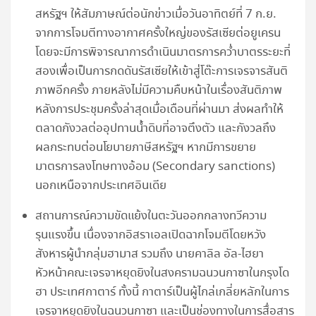
สหรัฐฯ ให้สัมภาษณ์ต่อนักข่าวเมื่อวันอาทิตย์ที่ 7 ก.ย.
จากการโจมตีทางอากาศครั้งใหญ่ของรัสเซียต่อยูเครน
โดยจะมีการพิจารณาการดำเนินมาตรการคว่ำบาตรระยะที่
สองเพื่อเป็นการกดดันรัสเซียให้เข้าสู่โต๊ะการเจรจารสันติ
ภาพอีกครั้ง ภายหลังไม่มีความคืบหน้าในเรื่องสันติภาพ
หลังการประชุมครั้งล่าสุดเมื่อเดือนที่ผ่านมา ส่งผลทำให้
ตลาดกังวลต่ออุปทานน้ำดิบที่อาจตึงตัว และกังวลถึง
ผลกระทบต่อนโยบายภาษีสหรัฐฯ หากมีการขยาย
มาตรการลงโทษทางอ้อม (Secondary sanctions)
นอกเหนือจากประเทศอินเดีย
สถานการณ์ความขัดแย้งในตะวันออกกลางทวีความ
รุนแรงขึ้น เนื่องจากอิสราเอลเปิดฉากโจมตีโดยหวัง
สังหารผู้นำกลุ่มฮามาส รวมถึง นายคาลิล อัล-ไฮยา
หัวหน้าคณะเจรจาหยุดยิงในสงครามฉนวนกาซาในกรุงโด
ฮา ประเทศกาตาร์ ทั้งนี้ กาตาร์เป็นผู้ไกล่เกลี่ยหลักในการ
เจรจาหยุดยิงในฉนวนกาซา และเป็นช่องทางในการสื่อสาร