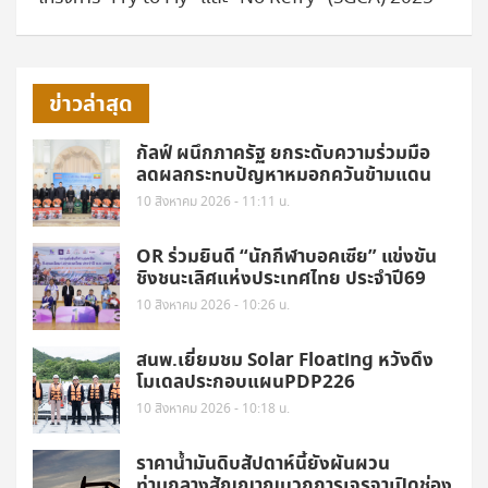
ข่าวล่าสุด
กัลฟ์ ผนึกภาครัฐ ยกระดับความร่วมมือ
ลดผลกระทบปัญหาหมอกควันข้ามแดน
10 สิงหาคม 2026 - 11:11 น.
OR ร่วมยินดี “นักกีฬาบอคเซีย” แข่งขัน
ชิงชนะเลิศแห่งประเทศไทย ประจำปี69
10 สิงหาคม 2026 - 10:26 น.
สนพ.เยี่ยมชม Solar Floating หวังดึง
โมเดลประกอบแผนPDP226
10 สิงหาคม 2026 - 10:18 น.
ราคาน้ำมันดิบสัปดาห์นี้ยังผันผวน
ท่ามกลางสัญญาณบวกการเจรจาเปิดช่อง