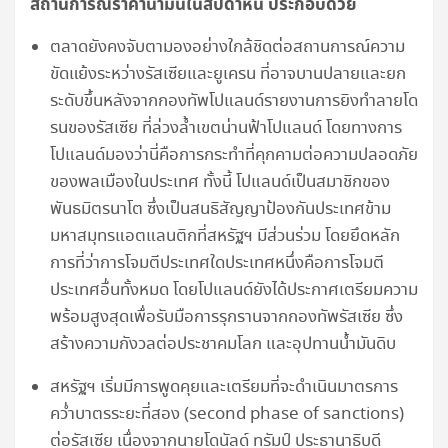
สถานการณ์ราคาน้ำมันในสัปดาห์นี้ ประกอบด้วย
ตลาดยังคงจับตามองอย่างใกล้ชิดต่อสถานการณ์ความ
ขัดแย้งระหว่างรัสเซียและยูเครน ที่อาจบานปลายและยก
ระดับขึ้นหลังจากกองทัพโปแลนด์รายงานการยิงทำลายโด
รนของรัสเซีย ที่ล่วงล้ำเขตน่านฟ้าโปแลนด์ โดยทางการ
โปแลนด์มองว่านี่คือการกระทำที่คุกคามต่อความปลอดภัย
ของพลเมืองในประเทศ ทั้งนี้ โปแลนด์เป็นสมาชิกของ
พันธมิตรนาโต ซึ่งเป็นสนธิสัญญาป้องกันประเทศข้าม
มหาสมุทรแอตแลนติกที่สหรัฐฯ มีส่วนร่วม โดยยึดหลัก
การที่ว่าการโจมตีประเทศใดประเทศหนึ่งคือการโจมตี
ประเทศอื่นทั้งหมด โดยโปแลนด์ยังได้ประกาศเตรียมความ
พร้อมสูงสุดเพื่อรับมือการรุกรานจากกองทัพรัสเซีย ซึ่ง
สร้างความกังวลต่อประชาคมโลก และอุปทานน้ำมันดิบ
สหรัฐฯ เริ่มมีการพูดคุยและเตรียมที่จะดำเนินมาตรการ
คว่ำบาตรระยะที่สอง (second phase of sanctions)
ต่อรัสเซีย เนื่องจากนายโดนัลด์ ทรัมป์ ประธานาธิบดี