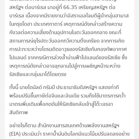
สหรัฐฯ ต่อบาร์เรล มาอยู่ที่ 66.35 เหรียญสหรัฐฯ ต่อ
บาร์เรล เนื่องจากมีรายงานว่าอิสราเอลโจมตีผู้นำกลุ่มฮามาส
ในกรุงโดฮา ประเทศกาตาร์ เหตุการณ์ดังกล่าวสร้างความ
กังวลต่อความเสี่ยงด้านอุปทานในตะวันออกกลาง ขณะที่
สถานการณ์ยุโรปตะวันออกทวีความตึงเครียด จากการเกิด
การปะทะระหว่างโดรนติดอาวุธของรัสเซียกับกองทัพอากาศ
โปแลนด์ จากกรณีการล่วงล้ำน่านฟ้าโปแลนด์ของรัสเซีย ซึ่ง
เหตุการณ์ดังกล่าวอาจลุกลามไปสู่การเผชิญหน้าระหว่าง
รัสเซียและกลุ่มนาโต้โดยตรง
ทั้งนี้ นายโดนัลด์ ทรัมป์ ประธานาธิบดีสหรัฐฯ แสดงท่าที
พร้อมปรับขึ้นภาษีต่อจีนและอินเดีย รวมถึงใช้มาตรการคว่ำ
บาตรเพิ่มเติมเพื่อกดดันให้รัสเซียกลับเข้าสู่โต๊ะเจรจา
สันติภาพ
อย่างไรก็ตาม สำนักงานสารสนเทศด้านพลังงานสหรัฐฯ
(EIA) ประเมินว่า ราคาน้ำมันดิบโลกมีแนวโน้มปรับลดลงอย่าง