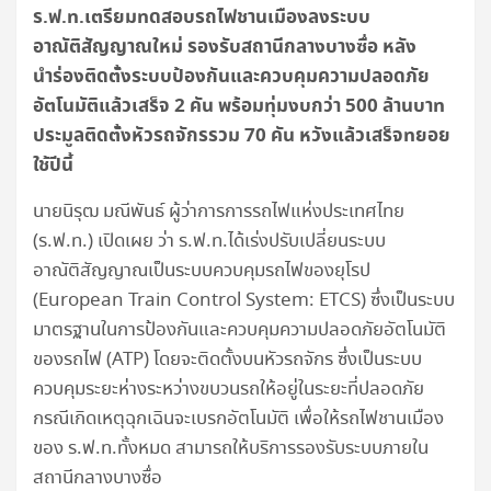
ร.ฟ.ท.เตรียมทดสอบรถไฟชานเมืองลงระบบ
อาณัติสัญญาณใหม่ รองรับสถานีกลางบางซื่อ หลัง
นำร่องติดตั้งระบบป้องกันและควบคุมความปลอดภัย
อัตโนมัติแล้วเสร็จ
2 คัน พร้อมทุ่มงบกว่า 500 ล้านบาท
ประมูลติดตั้งหัวรถจักรรวม 70 คัน หวังแล้วเสร็จทยอย
ใช้ปีนี้
นายนิรุฒ มณีพันธ์ ผู้ว่าการการรถไฟแห่งประเทศไทย
(ร.ฟ.ท.) เปิดเผย ว่า ร.ฟ.ท.ได้เร่งปรับเปลี่ยนระบบ
อาณัติสัญญาณเป็นระบบควบคุมรถไฟของยุโรป
(European Train Control System: ETCS) ซึ่งเป็นระบบ
มาตรฐานในการป้องกันและควบคุมความปลอดภัยอัตโนมัติ
ของรถไฟ (ATP) โดยจะติดตั้งบนหัวรถจักร ซึ่งเป็นระบบ
ควบคุมระยะห่างระหว่างขบวนรถให้อยู่ในระยะที่ปลอดภัย
กรณีเกิดเหตุฉุกเฉินจะเบรกอัตโนมัติ เพื่อให้รถไฟชานเมือง
ของ ร.ฟ.ท.ทั้งหมด สามารถให้บริการรองรับระบบภายใน
สถานีกลางบางซื่อ