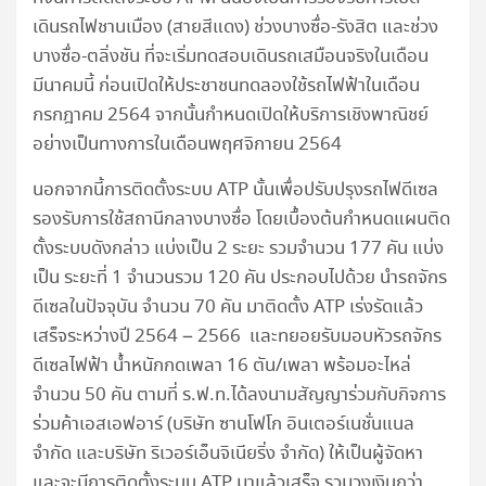
เดินรถไฟชานเมือง (สายสีแดง) ช่วงบางซื่อ-รังสิต และช่วง
บางซื่อ-ตลิ่งชัน ที่จะเริ่มทดสอบเดินรถเสมือนจริงในเดือน
มีนาคมนี้ ก่อนเปิดให้ประชาชนทดลองใช้รถไฟฟ้าในเดือน
กรกฎาคม 2564 จากนั้นกำหนดเปิดให้บริการเชิงพาณิชย์
อย่างเป็นทางการในเดือนพฤศจิกายน 2564
นอกจากนี้การติดตั้งระบบ ATP นั้นเพื่อปรับปรุงรถไฟดีเซล
รองรับการใช้สถานีกลางบางซื่อ โดยเบื้องต้นกำหนดแผนติด
ตั้งระบบดังกล่าว แบ่งเป็น 2 ระยะ รวมจำนวน 177 คัน แบ่ง
เป็น ระยะที่ 1 จำนวนรวม 120 คัน ประกอบไปด้วย นำรถจักร
ดีเซลในปัจจุบัน จำนวน 70 คัน มาติดตั้ง ATP เร่งรัดแล้ว
เสร็จระหว่างปี 2564 – 2566 และทยอยรับมอบหัวรถจักร
ดีเซลไฟฟ้า น้ำหนักกดเพลา 16 ตัน/เพลา พร้อมอะไหล่
จำนวน 50 คัน ตามที่ ร.ฟ.ท.ได้ลงนามสัญญาร่วมกับกิจการ
ร่วมค้าเอสเอฟอาร์ (บริษัท ซานโฟโก อินเตอร์เนชั่นแนล
จำกัด และบริษัท ริเวอร์เอ็นจิเนียริ่ง จำกัด) ให้เป็นผู้จัดหา
และจะมีการติดตั้งระบบ ATP มาแล้วเสร็จ รวมวงเงินกว่า