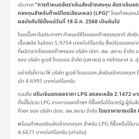
“การกำหนดอัตราเงินส่งเข้ากองทุน อัตราเงินช
ประกาศ
กองทุนสำหรับก๊าซปิโตรเลียมเหลว (LPG)”
โดยกำหนดเปลี่
ผลบังคับใช้ตั้งแต่วันที่ 18 มี.ค. 2568 เป็นต้นไป
โดยเนื้อหาในประกาศฯ กำหนดให้โรงแยกก๊าซธรรมชาติ ส่งเงิน
เชื้อเพลิง ในอัตรา 5.9754 บาทต่อกิโลกรัม ซึ่งปรับลดลงจากเ
ที่ผลิตจากโรงแยกก๊าซฯของ บริษัท ปตท. สผ. สยาม จำกัด 
ของ บริษัท ยูเอซี โกลบอล จำกัด (มหาชน) อ.กงไกรลาศ จ. สุ
อย่างไรก็ตาม ให้ บริษัท ยูเอซี โกลบอลฯ ส่งเงินเข้ากองทุน
เข้า 4.6991 บาทต่อกิโลกรัม
ปรับเงินชดเชยราคา
LPG ลดลงเหลือ 2.1472 บาทต
รวมถึง
ทั้งนี้ไม่รวม LPG จากการแยกก๊าซฯ ที่ซื้อหรือได้จากรัฐ ผู้
โดยราคาขายปลีก
ก๊าซฯ ของ บริษัท ปตท. สผ.สยาม จำกัด
พร้อมกำหนดเงินส่งเข้ากองทุนฯ สำหรับ LPG ที่ซื้อหรือได้
4.6671 บาทต่อกิโลกรัม (เท่าเดิม)