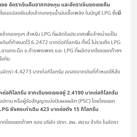
ดเชย อัตราเงินคืนจากกองทุน และอัตราเงินชดเชยคืน
มี
ยนแปลงเงินส่งเข้ากองทุนน้ำมันเชื้อเพลิง ในบัญชี LPG ซึ่ง
เข้ากองทุนฯ สำหรับ LPG ที่ผลิตในประเทศเพื่อจำหน่ายเป็น
ดิมที่กำหนดไว้ 6.2472 บาทต่อกิโลกรัม ทั้งนี้ ไม่รวมถึง LPG
อ.ลานกระบือ จ.กำแพงเพชร และ LPG ที่ผลิตจากโรงแยกก๊าซฯ
โขทัย
ฯ ในอัตรา 4.4273 บาทต่อกิโลกรัม ลดลงจากเดิมที่กำหนดให้ส่ง
่อกิโลกรัม จากเดิมชดเชยอยู่ 2.4190 บาทต่อกิโลกรัม
รับสัมปทาน หรือผู้รับสัญญาแบ่งปันผลผลิต (PSC) โดยโรงแยก
LPG ยังคงเท่าเดิม 423 บาทต่อถัง 15 กิโลกรัม
มาจากโรงแยกก๊าซฯ ของ บริษัท ปตท. สผ. สยาม จำกัด ในอัตรา