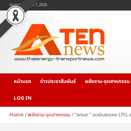
Skip
วันศุกร์, สิงหาคม 7, 2026
to
content
www.ten-news.com
ข่าวพลังงานและคมนาคม
หน้าแรก
ข่าวประชาสัมพันธ์
พลังงาน-อุตสาหกรรม
LOG IN
Home
พลังงาน-อุตสาหกรรม
“สกนช.” ลดเงินชดเชย LPG เ