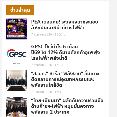
ข่าวล่าสุด
PEA เตือนภัย! ระวังมิจฉาชีพแอบ
อ้างเป็นเจ้าหน้าที่การไฟฟ้า
7 สิงหาคม 2026 - 18:57 น.
GPSC โชว์กำไร 6 เดือน
ปี69 โต 12% ดีมานด์ลูกค้าอุตฯพุ่ง
โรงไฟฟ้าพลังน้ำดี
7 สิงหาคม 2026 - 17:10 น.
“ส.อ.ท.” หารือ “พลังงาน” ลั่นเกาะ
ติดสถานการณ์อุตสาหกรรมและ
พลังงานใกล้ชิด
7 สิงหาคม 2026 - 16:31 น.
“ไทย-เมียนมา” ผลักดันความร่วมมือ
ด้านก๊าซฯ-ไฟฟ้า หนุนมั่นคงทาง
พลังงาน 2 ประเทศ