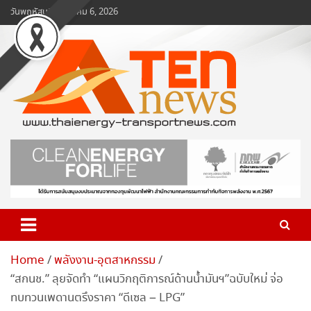
Skip
วันพฤหัสบดี, สิงหาคม 6, 2026
to
content
www.ten-news.com
ข่าวพลังงานและคมนาคม
Home
พลังงาน-อุตสาหกรรม
“สกนช.” ลุยจัดทำ “แผนวิกฤติการณ์ด้านน้ำมันฯ”ฉบับใหม่ จ่อ
ทบทวนเพดานตรึงราคา “ดีเซล – LPG”