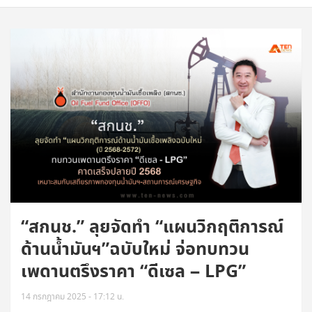
“สกนช.” ลุยจัดทำ “แผนวิกฤติการณ์
ด้านน้ำมันฯ”ฉบับใหม่ จ่อทบทวน
เพดานตรึงราคา “ดีเซล – LPG”
14 กรกฎาคม 2025 - 17:12 น.