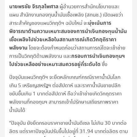
นายพรชัย จิรกุลไพศาล
ผู้อำนวยการสำนักนโยบายและ
แผน สำนักงานกองทุนน้ำมันเชื้อเพลิง (สกนช.) เปิดเผยว่า
มุ่งเน้นการ
สาระสำคัญของแผนวิกฤติฯ ฉบับใหม่ จะ
พิจารณาด้านความเหมาะสมของการนำเงินกองทุนน้ำมัน
เชื้อเพลิงไปช่วยเหลือในสถานการณ์เกิดวิกฤติราคา
พลังงาน
โดยจะต้องกำหนดก่อนว่าสถานการณ์ใดจะเข้าข่าย
กรอบการนำเงินกองทุนฯ
การเป็นวิกฤติด้านพลังงาน และ
ไปช่วยเหลืออย่างเหมาะสมควรอยู่ที่ระดับใด
ซึ่ง
ปัจจุบันแผนวิกฤติฯ จะยึดหลักเกณฑ์กรณีราคาน้ำมันโลก
เกิน 5 เหรียญสหรัฐฯ ต่อสัปดาห์ และราคาน้ำมันขายปลีก
ขยับขึ้นเกิน 1 บาทต่อสัปดาห์ ถือว่าเข้าข่ายเกิดวิกฤตราคา
พลังงานที่กองทุนฯ สามารถเข้าไปรักษาเสถียรภาพราคา
น้ำมันได้
“ปัจจุบัน ยังยึดกรอบราคาขายน้ำมันดีเซล ไม่เกิน 30 บาทต่อ
ลิตร แต่ราคาปัจจุบันปรับขึ้นไปอยู่ที่ 31.94 บาทต่อลิตร ตาม