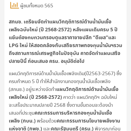
ผู้ชมทั้งหมด 565
สกนช. เตรียมจัดทำแผนวิกฤติการณ์ด้านน้ำมันเชื้อ
เพลิงฉบับใหม่ (ปี 2568-2572) หลังแผนเดิมครบ 5 ปี
แย้มต้องทบทวนกรอบดูแลราคาขายปลีก “ดีเซล”และ
LPG
ใหม่ ให้สอดคล้องกับเสถียรภาพกองทุนน้ำมันฯรวม
ถึงสถานการณ์เศรษฐกิจในปัจจุบัน คาดจัดทำแผนเสร็จ
ปลายปีนี้ ก่อนเสนอ ครม. อนุมัติต่อไป
แผนวิกฤติการณ์ด้านน้ำมันเชื้อเพลิงเดิม(ปี2563-2567) ซึ่ง
ครบกำหนด 5 ปี ทำให้สำนักงานกองทุนน้ำมันเชื้อเพลิง
แผนวิกฤติการณ์ด้านน้ำมันเชื้อ
(สกนช.) อยู่ระหว่างจัดทำ
เพลิงใหม่ (ปี 2568-2572)
คาดว่า แผนวิกฤติฯ ฉบับใหม่
จะเสร็จประมาณปลายปี 2568 ซึ่งตามขั้นตอนจะต้องนำ
คณะกรรมการบริหารกองทุนน้ำมันเชื้อ
เสนอที่ประชุม
เพลิง (กบน.)
คณะกรรมการนโยบายพลังงาน
พร้อมด้วย
แห่งชาติ (กพช.)
คณะรัฐมนตรี (ครม.)
และ
พิจารณาก่อน