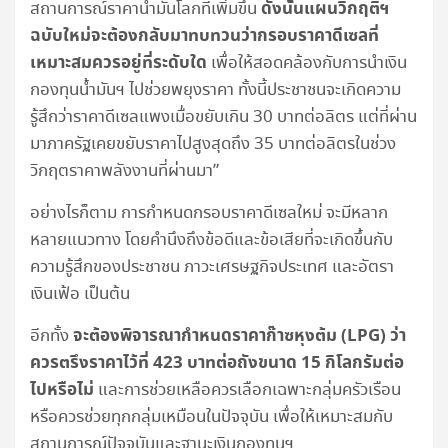
ดังนั้นแผนวิกฤติฯ
สถานการณ์ราคาน้ำมันโลกที่เพิ่มขึ้น
ฉบับใหม่จะต้องกลับมาทบทวนว่ากรอบราคาดีเซลที่
เหมาะสมควรอยู่ที่ระดับใด
เพื่อให้สอดคล้องกับการนำเงิน
กองทุนน้ำมันฯ ไปช่วยพยุงราคา ทั้งนี้ประชาชนจะเกิดความ
รู้สึกว่าราคาดีเซลแพงเมื่อขยับเกิน 30 บาทต่อลิตร แต่ที่ผ่าน
มาภาครัฐเคยขยับราคาไปสูงสุดถึง 35 บาทต่อลิตรในช่วง
วิกฤตราคาพลังงานที่ผ่านมา”
อย่างไรก็ตาม การกำหนดกรอบราคาดีเซลใหม่ จะมีหลาก
หลายแนวทาง โดยคำนึงถึงข้อดีและข้อเสียที่จะเกิดขึ้นกับ
ความรู้สึกของประชาชน ภาวะเศรษฐกิจประเทศ และอัตรา
เงินเฟ้อ เป็นต้น
จะต้องพิจารณากำหนดราคาก๊าซหุงต้ม (LPG) ว่า
อีกทั้ง
ควรตรึงราคาไว้ที่ 423 บาทต่อถังขนาด 15 กิโลกรัมต่อ
ไปหรือไม่
และการช่วยเหลือควรเลือกเฉพาะกลุ่มครัวเรือน
หรือควรช่วยทุกกลุ่มเหมือนในปัจจุบัน เพื่อให้เหมาะสมกับ
สถานการณ์ปัจจุบันและฐานะเงินกองทุนฯ