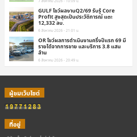
7 สิงหาคม 2026 - 10:09 น.
GULF โชว์ผลงานQ2/69 รับรู้ Core
Profit สูงสุดเป็นประวัติการณ์ แตะ
12,332 ลบ.
6 สิงหาคม 2026 - 21:01 น.
OR โชว์ผลการดำเนินงานครึ่งปีแรก 69 มี
รายได้จากการขาย และบริการ 3.8 แสน
ล้าน
6 สิงหาคม 2026 - 20:49 น.
ผู้ชมเว็บไซต์
ที่อยู่