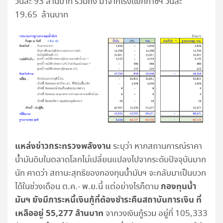
วันละ 93 ล้านบาท รวมถึง มาจากโรงแยกก๊าซฯ วันละ
19.65 ล้านบาท
แหล่งข่าวกระทรวงพลังงาน
ระบุว่า หากสถานการณ์ราคา
น้ำมันดิบในตลาดโลกไม่เปลี่ยนแปลงไปจากระดับปัจจุบันมาก
นัก คาดว่า สถานะสุทธิของกองทุนน้ำมันฯ จะกลับมาเป็นบวก
กองทุนน้ำ
ได้ในช่วงเดือน ต.ค.- พ.ย.นี้ แต่อย่างไรก็ตาม
มันฯ ยังมีภาระหนี้เงินกู้ที่ต้องชำระคืนสถาบันการเงิน ที่
เหลืออยู่ 55
,
277 ล้านบาท
จากวงเงินกู้รวม อยู่ที่ 105,333