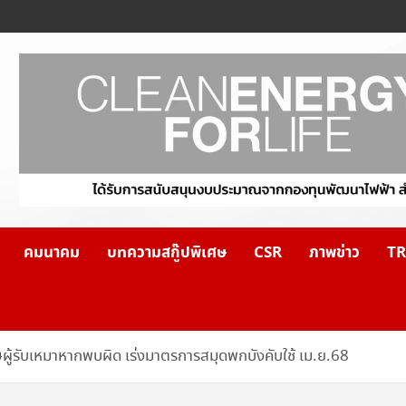
คมนาคม
บทความสกู๊ปพิเศษ
CSR
ภาพข่าว
TR
โทษผู้รับเหมาหากพบผิด เร่งมาตรการสมุดพกบังคับใช้ เม.ย.68