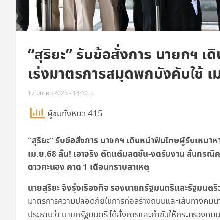
“สุริยะ” รับข้อสั่งการ นายกฯ เ
เร่งมาตรการสมุดพกบังคับใช้ เ
17 มีนาคม 2025 - 14:40 น.
ผู้ชมทั้งหมด 415
“
สุริยะ” รับข้อสั่งการ นายกฯ เดินหน้าฟันโทษผู้รับเห
เม.ย.
68
ลั่น! เอาจริง ตัดแต้มลดชั้น-งดรับงาน ลั่นกรณ
ดาวคะนอง คาด
1
เดือนทราบสาเหตุ
นายสุริยะ จึงรุ่งเรืองกิจ รองนายกรัฐมนตรีและรัฐมน
มาตรการความปลอดภัยในการก่อสร้างถนนและเส้นทางคมนาค
ประธานว่า นายกรัฐมนตรี ได้สั่งการและกำชับให้กระทรวงคมน