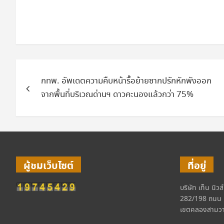
แนะแนว
กทพ. อัพเดตความคืบหน้ารื้อย้ายซากปรักหักพังออก
เรื่อง
จากพื้นที่บริเวณด่านฯ ดาวคะนองแล้วกว่า 75%
ผู้ชมเว็บไซต์
ที่อยู่
บริษัท เท็น นิวส
282/198 ถนน 
เขตคลองสามวา