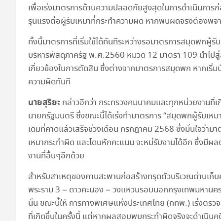
เพื่อเร่งมาตรการด้านความปลอดภัยสูงสุดในการดำเนินการก่
รุนแรงต่อผู้รับเหมาที่กระทำความผิด หากพบผิดจริงต้องพิจา
ทั้งนี้มาตรการที่เริ่มใช้ได้ทันทีระหว่างรอมาตรการสมุดพกผู้ร
บริหารพัสดุภาครัฐ พ.ศ.2560 หมวด 12 มาตรา 109 นำไปสู่ลั
เกี่ยวข้องในการตัดสิน ซึ่งต่างจากมาตรการสมุดพก หากเริ่มบั
ความผิดทันที
นายสุริยะ
กล่าวอีกว่า กระทรวงคมนาคมและทุกหน่วยงานที่เกี
นายกรัฐมนตรี ซึ่งขณะนี้ได้เร่งทำมาตรการ “สมุดพกผู้รับเหม
เดิมที่คาดแล้วเสร็จช่วงเดือน กรกฎาคม 2568 ซึ่งมั่นใจว่ามา
เหมากระทำผิด และโดนหักคะแนน จะหม่รับงานได้อีก ซึ่งมีผ
งานที่อื่นๆอีกด้วย
สำหรับสาเหตุของคานสะพานก่อสร้างทรุดตัวบริเวณด่านเก
พระราม 3 – ดาวคะนอง – วงแหวนรอบนอกกรุงเทพมหานครด้านต
นั้น ขณะนี้ให้ การทางพิเศษแห่งประเทศไทย (กทพ.) เร่งตรว
ที่เกิดขึ้นในครั้งนี้ แต่หากผลสอบพบกระทำผิดจริงจะดำเนินคดี