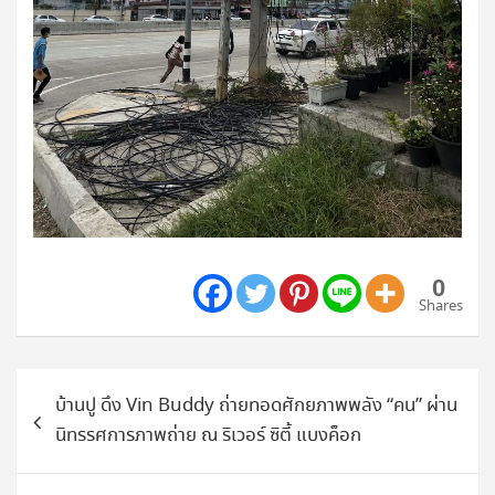
0
Shares
แนะแนว
บ้านปู ดึง Vin Buddy ถ่ายทอดศักยภาพพลัง “คน” ผ่าน
เรื่อง
นิทรรศการภาพถ่าย ณ ริเวอร์ ซิตี้ แบงค็อก