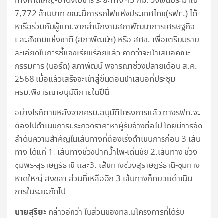
ทางหาดใหญ่-ปาดังเบซาร์ ระยะทาง 45 กม. วงเงินประมาณ
7,772 ล้านบาท ขณะนี้การรถไฟแห่งประเทศไทย(รฟท.) ได้
หารือร่วมกับผู้แทนจากสำนักงานสภาพัฒนาการเศรษฐกิจ
และสังคมแห่งชาติ (สภาพัฒน์ฯ) หรือ สศช. เพื่อเตรียมราย
ละเอียดในการชี้แจงเรียบร้อยแล้ว คาดว่าจะนำเสนอคณะ
กรรมการ (บอร์ด) สภาพัฒน์ พิจารณาช่วงปลายเดือน ส.ค.
2568 เมื่อแล้วเสร็จจะเข้าสู่ขั้นตอนนำเสนอที่ประชุม
ครม.พิจารณาอนุมัติภายในปีนี้
อย่างไรก็ตามหลังจากครม.อนุมัติโครงการแล้ว ทางรฟท.จะ
ต้องไปดำเนินการประกวดราคาหาผู้รับจ้างต่อไป โดยมีการจัด
ลำดับความสำคัญในเส้นทางที่ต้องเร่งดำเนินการก่อน 3 เส้น
ทาง ได้แก่ 1. เส้นทางช่วงปากน้ำโพ-เด่นชัย 2.เส้นทาง ช่วง
ชุมพร-สุราษฎร์ธานี และ3. เส้นทางช่วงสุราษฎร์ธานี-ชุมทาง
หาดใหญ่-สงขลา ส่วนที่เหลืออีก 3 เส้นทางก็ทยอยดำเนิน
การในระยะถัดไป
นายสุริยะ
กล่าวอีกว่า ในส่วนของทล.มีโครงการที่ได้รับ