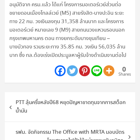
อนุมัติจาก ครม.แล้ว ได้แก่ โครงการมอเตอร์เวย์ส่วนต่อ
ขยายดอนเมืองโทลล์เวย์ (M5) สายรังสิต-บางปะอิน ระยะ
ทาง 22 กม. วงเงินลงทุน 31,358 ล้านบาท และโครงการ
มอเตอร์เวย์ หมายเลข 9 (M9) สายถนนวงแหวนรอบนอก
กรุงเทพมหานคร ตอน ทางยกระดับบางขุนเทียน –
บางบัวทอง รวมระยะทาง 35.85 กม. วงเงิน 56,035 ล้าน
บาท ซึ่ง ทล.ต้องเร่งเปิดประมูลหาผู้รับจ้างดำเนินงานต่อไป
0
Shares
แนะแนว
PTT ลุ้นครึ่งหลังปี68 หยุดปัญหาขาดทุนจากการสต็อก
เรื่อง
น้ำมัน
รฟม. จัดกิจกรรม The Office with MRTA มอบบัตร