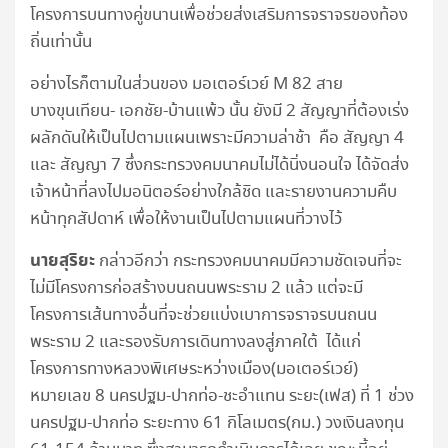
โครงการบนทางคู่ขนานเพื่อช่วยส่งเสริมการจราจรของท้อง
ถิ่นเท่านั้น
อย่างไรก็ตามในส่วนของ มอเตอร์เวย์ M 82 สาย
บางขุนเทียน- เอกชัย-บ้านแพ้ว นั้น ยังมี 2 สัญญาที่ต้องเร่ง
ผลักดันให้เป็นไปตามแผนเพราะมีความล่าช้า คือ สัญญา 4
และ สัญญา 7 ซึ่งกระทรวงคมนาคมไม่ได้นิ่งนอนใจ ได้จัดส่ง
เจ้าหน้าที่ลงไปมอนิตอร์อย่างใกล้ชิด และรายงานความคืบ
หน้าทุกสัปดาห์ เพื่อให้งานเป็นไปตามแผนที่วางไว้
นายสุริยะ
กล่าวอีกว่า กระทรวงคมนาคมมีความชัดเจนที่จะ
ไม่มีโครงการก่อสร้างบนถนนพระราม 2 แล้ว แต่จะมี
โครงการเส้นทางอื่นที่จะช่วยแบ่งเบาการจราจรบนถนน
พระราม 2 และรองรับการเดินทางลงสู่ภาคใต้ ได้แก่
โครงการทางหลวงพิเศษระหว่างเมือง(มอเตอร์เวย์)
หมายเลข 8 นครปฐม-ปากท่อ-ชะอำแทน ระยะ(เฟส) ที่ 1 ช่วง
นครปฐม-ปากท่อ ระยะทาง 61 กิโลเมตร(กม.) วงเงินลงทุน