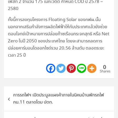
เฟสที่ 2 จำนวน 175 เมกะวัตต์ กำหนด COD ปี 2578 –
2580
ทั้งนี้การลงทุนโครงการ Floating Solar ของกฟผ.นั้น
นอกจากเสริมกำลังการผลิตไฟฟ้าให้กับประเทศแล้วยังช่วย
ตอบโจทย์เป้าหมายการปล่อยก๊าซเรือนกระจกสุทธิ หรือ Net
Zero ในปี 2050 ของประเทศไทย โดยจะสามารถลดการ
ปล่อยคาร์บอนไดออกไซด์รวม 20.56 ล้านตัน ตลอดระยะ
เวลา 25 ปี
0
Shares
แนะแนว
การรถไฟฯ เปิดประมูลแผงค้าภายในนิคมบ้านพักรถไฟ
เรื่อง
กม.11 ตลาดโดม ปตท.