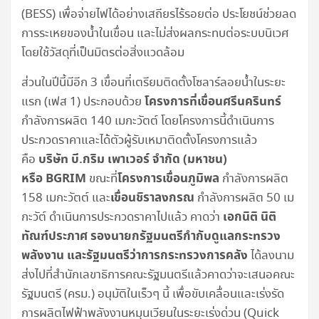
(BESS) เพื่อจ่ายไฟได้อย่างเสถียรไร้รอยต่อ ประโยชน์ช่วยลด
การระเหยของน้ำในเขื่อน และไม่ส่งผลกระทบต่อระบบนิเวศ
โดยใช้วัสดุที่เป็นมิตรต่อสิ่งแวดล้อม
ส่วนในปีนี้มีอีก 3 เขื่อนที่เตรียมติดตั้งโซลาร์ลอยน้ำในระยะ
โครงการที่เขื่อนศรีนครินทร์
แรก (เฟส 1) ประกอบด้วย
กำลังการผลิต 140 เมกะวัตต์ โดยโครงการนี้ดำเนินการ
ประกวดราคาและได้ตัวผู้รับเหมาติดตั้งโครงการแล้ว
บริษัท บี.กริม เพาเวอร์ จำกัด (มหาชน)
คือ
หรือ BGRIM
โครงการเขื่อนภูมิพล
ขณะที่
กำลังการผลิต
เขื่อนชิราลงกรณ
158 เมกะวัตต์ และ
กำลังการผลิต 50 เม
เอกนิติ นิติ
กะวัต์ ดำเนินการประกวดราคาไปแล้ว คาดว่า
ทัณฑ์ประภาศ รองนายกรัฐมนตรีกำกับดูแลกระทรวง
พลังงาน และรัฐมนตรีว่าการกระทรวงการคลัง
ได้ลงนาม
ส่งไปที่สำนักเลขาธิการคณะรัฐมนตรีแล้วคาดว่าจะเสนอคณะ
รัฐมนตรี (ครม.) อนุมัติในเร็วๆ นี้ เพื่อขับเคลื่อนและเร่งรัด
การผลิตไฟฟ้าพลังงานหมุนเวียนในระยะเร่งด่วน (Quick