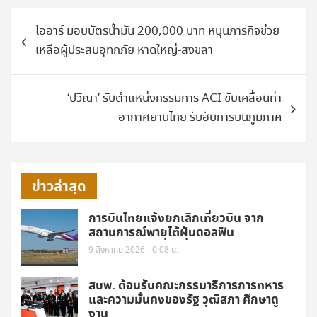
แนะแนว
โออาร์ มอบบัตรน้ำมัน 200,000 บาท หนุนภารกิจช่วย
เรื่อง
เหลือผู้ประสบอุทกภัย หาดใหญ่-สงขลา
‘ปวีณา’ รับตำแหน่งกรรมการ ACI ขับเคลื่อนท่า
อากาศยานไทย รับฮับการบินภูมิภาค
ข่าวล่าสุด
การบินไทยแจ้งยกเลิกเที่ยวบิน จาก
สถานการณ์พายุไต้ฝุ่นดอลฟิน
9 สิงหาคม 2026 - 0:08 น.
สบพ. ต้อนรับคณะกรรมาธิการการทหาร
และความมั่นคงของรัฐ วุฒิสภา ศึกษาดู
งาน