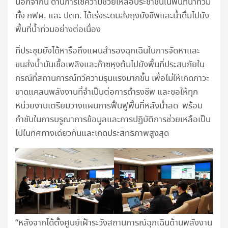
นอกจากนี้ ด้านการใช้ความช่วยเหลือประชาชนในพื้นที่น้ำท่วม
ทั้ง กฟผ. และ ปตท. ได้เร่งระดมส่งถุงยังชีพและน้ำดื่มไปยัง
พื้นที่น้ำท่วมอย่างต่อเนื่อง
ที่ประชุมยังได้หารือถึงแผนสำรองฉุกเฉินในการจัดหาและ
ขนส่งน้ำมันเชื้อเพลิงและก๊าซหุงต้มไปยังพื้นที่ประสบภัยใน
กรณีที่สถานการณ์ทวีความรุนแรงมากขึ้น เพื่อไม่ให้เกิดภาวะ
ขาดแคลนพลังงานที่จำเป็นต่อการดำรงชีพ และขอให้ทุก
หน่วยงานเตรียมวางแผนการฟื้นฟูพื้นที่หลังน้ำลด พร้อม
กำชับในการบรูณาการข้อมูลและการปฏิบัติการช่วยเหลือเป็น
ไปในทิศทางเดียวกันและเกิดประสิทธิภาพสูงสุด
“หลังจากได้ตั้งศูนย์เฝ้าระวังสถานการณ์ฉุกเฉินด้านพลังงาน