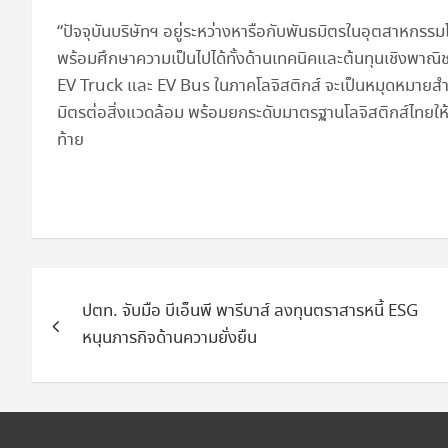
“ปัจจุบันบริษัทฯ อยู่ระหว่างหารือกับพันธมิตรในอุตสาหกรรม
พร้อมศึกษาความเป็นไปได้ทั้งด้านเทคนิคและต้นทุนเชิงพาณิชย์
EV Truck และ EV Bus ในภาคโลจิสติกส์ จะเป็นหมุดหมายสำคัญ
มิตรต่อสิ่งแวดล้อม พร้อมยกระดับมาตรฐานโลจิสติกส์ไทยให้
ท้าย
แนะแนว
ปตท. จับมือ บีเอ็นพี พารีบาส์ ลงทุนตราสารหนี้ ESG
เรื่อง
หนุนภารกิจด้านความยั่งยืน