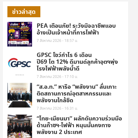
ข่าวล่าสุด
PEA เตือนภัย! ระวังมิจฉาชีพแอบ
อ้างเป็นเจ้าหน้าที่การไฟฟ้า
7 สิงหาคม 2026 - 18:57 น.
GPSC โชว์กำไร 6 เดือน
ปี69 โต 12% ดีมานด์ลูกค้าอุตฯพุ่ง
โรงไฟฟ้าพลังน้ำดี
7 สิงหาคม 2026 - 17:10 น.
“ส.อ.ท.” หารือ “พลังงาน” ลั่นเกาะ
ติดสถานการณ์อุตสาหกรรมและ
พลังงานใกล้ชิด
7 สิงหาคม 2026 - 16:31 น.
“ไทย-เมียนมา” ผลักดันความร่วมมือ
ด้านก๊าซฯ-ไฟฟ้า หนุนมั่นคงทาง
พลังงาน 2 ประเทศ