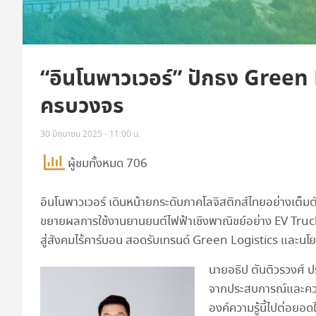
“อินโนพาวเวอร์” ปักธง Green 
ครบวงจร
30 มิถุนายน 2025 - 11:00 น.
ผู้ชมทั้งหมด 706
อินโนพาวเวอร์ เดินหน้ายกระดับภาคโลจิสติกส์ไทยอย่างเต็ม
ขยายผลการใช้งานยานยนต์ไฟฟ้าเชิงพาณิชย์อย่าง EV Truck
สู่สังคมไร้คาร์บอน สอดรับเทรนด์ Green Logistics และนโยบ
นายอธิป ตันติวรวงศ์ ปร
จากประสบการณ์และควา
องค์ความรู้นี้ไปต่อยอด