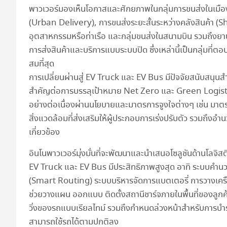
พาวเวอร์มองเห็นโอกาสและศักยภาพในกลุ่มการขนส่งในเมือ
(Urban Delivery), การขนส่งระยะสั้นระหว่างคลังสินค้า (
อุตสาหกรรมหรือท่าเรือ และกลุ่มขนส่งในสนามบิน รวมถึงย
การส่งสินค้าและบริการแบบระบบปิด ซึ่งเหล่านี้เป็นกลุ่มที
สมที่สุด
การเปลี่ยนผ่านสู่ EV Truck และ EV Bus มีปัจจัยสนับสนุ
สำคัญต่อการบรรลุเป้าหมาย Net Zero และ Green Logistics 
อย่างต่อเนื่องผ่านนโยบายและมาตรการจูงใจต่างๆ เช่น มา
สิ่งแวดล้อมที่ส่งเสริมให้ผู้ประกอบการเร่งปรับตัว รวมถึงอ
เกี่ยวข้อง
อินโนพาวเวอร์มุ่งมั่นที่จะพัฒนาและนำเสนอโซลูชันด้านโลจิสติ
EV Truck และ EV Bus มีประสิทธิภาพสูงสุด อาทิ ระบบคำ
(Smart Routing) ระบบบริหารจัดการแบตเตอรี่ การวางเครือข
ช่วยวางแผน ออกแบบ ติดตั้งสถานีชาร์จภายในพื้นที่ของล
วิ่งของรถแบบเรียลไทม์ รวมถึงกำหนดล่วงหน้าสำหรับการบำร
สามารถใช้รถได้ตามปกติลง