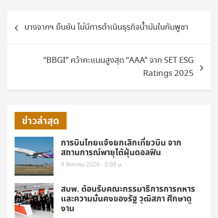
แนะแนว
บางจากฯ ยืนยัน ไม่มีการดำเนินธุรกิจน้ำมันในกัมพูชา
เรื่อง
“BBGI” คว้าคะแนนสูงสุด “AAA” จาก SET ESG
Ratings 2025
ข่าวล่าสุด
การบินไทยแจ้งยกเลิกเที่ยวบิน จาก
สถานการณ์พายุไต้ฝุ่นดอลฟิน
9 สิงหาคม 2026 - 0:08 น.
สบพ. ต้อนรับคณะกรรมาธิการการทหาร
และความมั่นคงของรัฐ วุฒิสภา ศึกษาดู
งาน