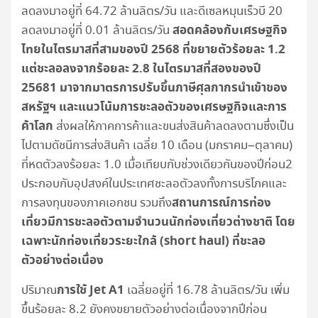
ลดลงมาอยู่ที่ 64.72 ล้านลิตร/วัน และดีเซลหมุนเร็วบี 20
สอดคล้องกับเศรษฐกิจ
ลดลงมาอยู่ที่ 0.01 ล้านลิตร/วัน
ไทยในไตรมาสที่สามของปี 2568 ที่ขยายตัวร้อยละ 1.2
แต่ชะลอลงจากร้อยละ 2.8 ในไตรมาสที่สองของปี
25681 มาจากมาตรการปรับขึ้นภาษีศุลกากรนำเข้าของ
สหรัฐฯ และแนวโน้มการชะลอตัวของเศรษฐกิจและการ
ค้าโลก
ส่งผลให้ภาคการค้าและขนส่งสินค้าลดลงตามซึ่งเป็น
ไปตามดัชนีการส่งสินค้า เฉลี่ย 10 เดือน (มกราคม–ตุลาคม)
ที่หดตัวลงร้อยละ 1.0 เมื่อเทียบกับช่วงเดียวกันของปีก่อน2
ประกอบกับอุปสงค์ในประเทศชะลอตัวลงทั้งการบริโภคและ
สถานการณ์การท่อง
การลงทุนของภาคเอกชน รวมถึง
เที่ยวมีการชะลอตัวตามจำนวนนักท่องเที่ยวต่างชาติ โดย
เฉพาะนักท่องเที่ยวระยะใกล้ (short haul) ที่ชะลอ
ตัวอย่างต่อเนื่อง
การใช้ Jet A1
ปริมาณ
เฉลี่ยอยู่ที่ 16.78 ล้านลิตร/วัน เพิ่ม
ขึ้นร้อยละ 8.2 ยังคงขยายตัวอย่างต่อเนื่องจากปีก่อน