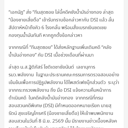
“เอกนัฏ” ส่ง “ทีมสุดซอย ไล่บี้คดีคชังน้ำมัรอ่างทอง ล่าสุด
“น้องชายเสี่ยตือ” เข้ารับทราบข้อกล่าวหากับ DSI แล้ว ลั่น
สัปดาห์หน้าถึงคิว 6 โรงกลั่น พร้อมสั่งเบรกเงินชดเชย
กองทุนน้ำมันทันที หากถูกตั้งข้อกล่าวหา
จากกรณีที่ “ทีมสุดซอย” ได้ส่งหลักฐานเพิ่มเติมคดี “คลัง
น้ำมันอ่างทอง” กับ DSI เมื่อช่วงเดือนที่ผ่านมา
ล่าสุด น.ส.ฐิติภัสร์ โชติเดชาชัยนันต์ เลขานุการ
รมว.พลังงาน ในฐานะประธานคณะกรรมการตรวจสอบอย่าง
เข้มข้นเพื่อการปฏิรูปพลังงาน ได้โพสต์เฟซบุ๊กส่วนตัว ระบุว่า
จากกระทรวงพลังงาน ถึง มือ DSI แจ้งความคืบหน้าการ
ดำเนินคดี ในคดีคลังน้ำมันอ่างทอง จากกรณีที่กรม
สอบสวนคดีพิเศษ (DSI) มีกำหนดออกหมายเรียก นายสุ
รัตน์ สุขเจริญไกรศรี (น้องชายเสี่ยตือ) ให้เข้าพบพนักงาน
สอบสวนในวันที่ 8 มิ.ย. 2569 นั้น มีรายงานข่าวเบื้องหลังค