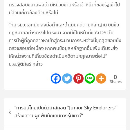
ตรวจสอบขยายผลว่า มีหน่วยงานหรือเจ้าหน้าที่ของรัฐเข้าไป
มีส่วนเกี่ยวข้องด้วยหรือไม่
“ทีม รมว.เอกนัฏ ลงมือทำและดำเนินคดีตามหลักฐาน บนข้อ
กฎหมายอย่างตรงไปตรงมา จากนี้เป็นหน้าที่ของ DSI ใน
การนำผู้ที่ถูกกล่าวหาเข้าสู่กระบวนการระหว่างนี้ชุดสุดซอยยัง
ตรวจสอบต่อเนื่อง หากพบข้อมูลหลักฐากอื่นเพิ่มเติมจะส่ง
ให้หน่วยงานที่เกี่ยวข้องดำเนินคดีตามกฎหมายต่อไป”
น.ส.ฐิติภัสร์ กล่าว
0
Shares
แนะแนว
“การบินไทยเปิดตัวมาสคอต “Junior Sky Explorers”
เรื่อง
สร้างความผูกพันนักเดินทางรุ่นเยาว์”