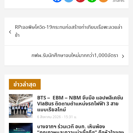
Shares
แนะแนว
RPเจอพิษโควิด-19กระทบก่อสร้างท่าเทียบเรือพะลวยล่า
เรื่อง
ช้า
กฟผ.รับนักศึกษาจบใหม่มากกว่า1,000อัตรา
ข่าวล่าสุด
BTS – EBM – NBM จับมือ แอปพลิเคชัน
ViaBus ติดตามตำแหน่งรถไฟฟ้า 3 สาย
แบบเรียลไทม์
6 สิงหาคม 2026 - 15:31 น.
บางจากฯ ร่วมเวที อบก. เห็นพ้อง
“คุณภาพและความน่าเชื่อถือ” คือหัวใจของ