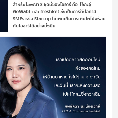
สำหรับโฆษณา 3 ชุดนี้ของโออาร์ คือ โอ้กะจู๋
GoWabi
และ
f
reshket
ซึ่งเป็นการใ
ห้โอกาส
SMEs หรือ
Startup ได้เติมเต็มการเติบโตไปพร้อม
กับโออาร์ได้อย่างยั่งยืน