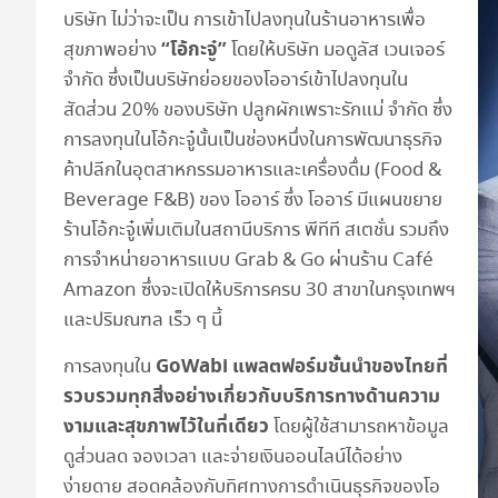
บริษัท ไม่ว่าจะเป็น การเข้าไปลงทุนในร้านอาหารเพื่อ
“โอ้กะจู๋”
สุขภาพอย่าง
โดยให้บริษัท มอดูลัส เวนเจอร์
จำกัด ซึ่งเป็นบริษัทย่อยของโออาร์เข้าไปลงทุนใน
สัดส่วน 20% ของบริษัท ปลูกผักเพราะรักแม่ จำกัด ซึ่ง
การลงทุนในโอ้กะจู๋นั้นเป็นช่องหนึ่งในการพัฒนาธุรกิจ
ค้าปลีกในอุตสาหกรรมอาหารและเครื่องดื่ม (Food &
Beverage F&B) ของ โออาร์ ซึ่ง โออาร์ มีแผนขยาย
ร้านโอ้กะจู๋เพิ่มเติมในสถานีบริการ พีทีที สเตชั่น รวมถึง
การจำหน่ายอาหารแบบ Grab & Go ผ่านร้าน Café
Amazon ซึ่งจะเปิดให้บริการครบ 30 สาขาในกรุงเทพฯ
และปริมณฑล เร็ว ๆ นี้
GoWabi
แพลตฟอร์มชั้นนำของไทยที่
การลงทุนใน
รวบรวมทุกสิ่งอย่างเกี่ยวกับบริการทางด้านความ
งามและสุขภาพไว้ในที่เดียว
โดยผู้ใช้สามารถหาข้อมูล
ดูส่วนลด จองเวลา และจ่ายเงินออนไลน์ได้อย่าง
ง่ายดาย สอดคล้องกับทิศทางการดำเนินธุรกิจของโอ