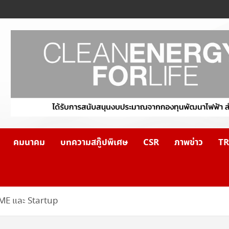
คมนาคม
บทความสกู๊ปพิเศษ
CSR
ภาพข่าว
TR
 SME และ Startup