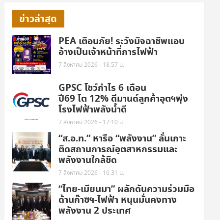
ข่าวล่าสุด
PEA เตือนภัย! ระวังมิจฉาชีพแอบ
อ้างเป็นเจ้าหน้าที่การไฟฟ้า
7 สิงหาคม 2026 - 18:57 น.
GPSC โชว์กำไร 6 เดือน
ปี69 โต 12% ดีมานด์ลูกค้าอุตฯพุ่ง
โรงไฟฟ้าพลังน้ำดี
7 สิงหาคม 2026 - 17:10 น.
“ส.อ.ท.” หารือ “พลังงาน” ลั่นเกาะ
ติดสถานการณ์อุตสาหกรรมและ
พลังงานใกล้ชิด
7 สิงหาคม 2026 - 16:31 น.
“ไทย-เมียนมา” ผลักดันความร่วมมือ
ด้านก๊าซฯ-ไฟฟ้า หนุนมั่นคงทาง
พลังงาน 2 ประเทศ