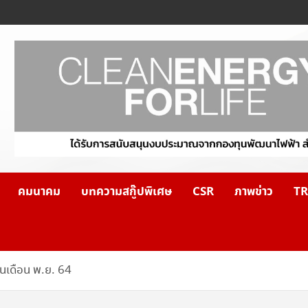
คมนาคม
บทความสกู๊ปพิเศษ
CSR
ภาพข่าว
TR
รในเดือน พ.ย. 64