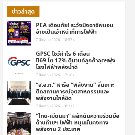
ข่าวล่าสุด
PEA เตือนภัย! ระวังมิจฉาชีพแอบ
อ้างเป็นเจ้าหน้าที่การไฟฟ้า
7 สิงหาคม 2026 - 18:57 น.
GPSC โชว์กำไร 6 เดือน
ปี69 โต 12% ดีมานด์ลูกค้าอุตฯพุ่ง
โรงไฟฟ้าพลังน้ำดี
7 สิงหาคม 2026 - 17:10 น.
“ส.อ.ท.” หารือ “พลังงาน” ลั่นเกาะ
ติดสถานการณ์อุตสาหกรรมและ
พลังงานใกล้ชิด
7 สิงหาคม 2026 - 16:31 น.
“ไทย-เมียนมา” ผลักดันความร่วมมือ
ด้านก๊าซฯ-ไฟฟ้า หนุนมั่นคงทาง
พลังงาน 2 ประเทศ