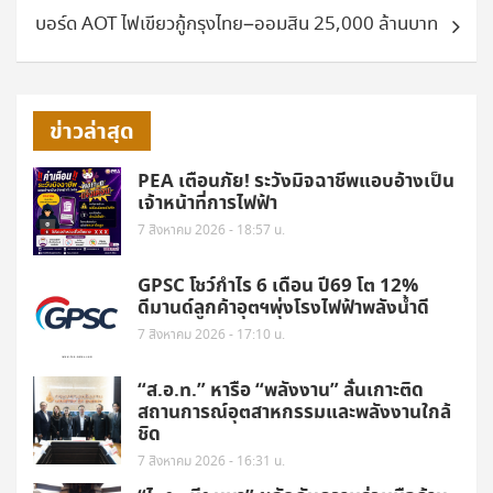
บอร์ด AOT ไฟเขียวกู้กรุงไทย–ออมสิน 25,000 ล้านบาท
ข่าวล่าสุด
PEA เตือนภัย! ระวังมิจฉาชีพแอบอ้างเป็น
เจ้าหน้าที่การไฟฟ้า
7 สิงหาคม 2026 - 18:57 น.
GPSC โชว์กำไร 6 เดือน ปี69 โต 12%
ดีมานด์ลูกค้าอุตฯพุ่งโรงไฟฟ้าพลังน้ำดี
7 สิงหาคม 2026 - 17:10 น.
“ส.อ.ท.” หารือ “พลังงาน” ลั่นเกาะติด
สถานการณ์อุตสาหกรรมและพลังงานใกล้
ชิด
7 สิงหาคม 2026 - 16:31 น.