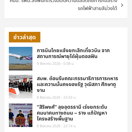
คปอ. รฟม.ลงพื้นที่ตรวจสอบความปลอดภัยการก่อสร้าง
รถไฟฟ้าสายสีม่วงใต้
ข่าวล่าสุด
การบินไทยแจ้งยกเลิกเที่ยวบิน จาก
สถานการณ์พายุไต้ฝุ่นดอลฟิน
9 สิงหาคม 2026 - 0:08 น.
สบพ. ต้อนรับคณะกรรมาธิการการทหาร
และความมั่นคงของรัฐ วุฒิสภา ศึกษาดู
งาน
8 สิงหาคม 2026 - 23:43 น.
“สิริพงศ์” ลุยอุดรธานี เร่งยกระดับ
คมนาคมทางถนน – ราง แก้ปัญหา
โครงสร้างพื้นฐาน
8 สิงหาคม 2026 - 23:14 น.