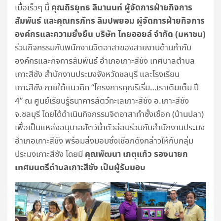
คุณถิรยุทธ ลิมานนท์ ผู้จัดการฝ่ายกิจการ
เมื่อเร็วๆ นี้
สัมพันธ์ และคุณกรภัทร ลิมปพยอม ผู้จัดการฝ่ายกิจการ
องค์กรและความยั่งยืน บริษัท ไทยออยล์ จำกัด (มหาชน)
ร่วมกิจกรรมกับพนักงานจิตอาสาของสายงานด้านกำกับ
องค์กรและกิจการสัมพันธ์ อำเภอเกาะสีชัง เทศบาลตำบล
เกาะสีชัง สำนักงานประมงจังหวัดชลบุรี และโรงเรียน
เกาะสีชัง ภายใต้แนวคิด “โครงการคุณริเริ่ม…เราเติมเต็ม ปี
4” ณ ศูนย์เรียนรู้ธนาคารสัตว์ทะเลเกาะสีชัง อ.เกาะสีชัง
จ.ชลบุรี โดยได้ดำเนินกิจกรรมจิตอาสาทำซั้งเชือก (บ้านปลา)
เพื่อเป็นแหล่งอนุบาลสัตว์น้ำตัวอ่อนร่วมกับสำนักงานประมง
อำเภอเกาะสีชัง พร้อมส่งมอบซั้งเชือกดังกล่าวให้กับกลุ่ม
คุณพัฒนา เกตุแก้ว รองนายก
ประมงเกาะสีชัง โดยมี
เทศมนตรีตำบลเกาะสีชัง เป็นผู้รับมอบ