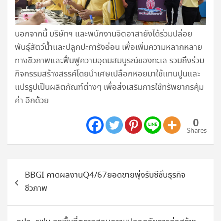
นอกจากนี้ บริษัทฯ และพนักงานจิตอาสายังได้ร่วมปล่อย
พันธุ์สัตว์น้ำและปลูกปะการังอ่อน เพื่อเพิ่มความหลากหลาย
ทางชีวภาพและฟื้นฟูความอุดมสมบูรณ์ของทะเล รวมถึงร่วม
กิจกรรมสร้างสรรค์โดยนำเศษเปลือกหอยมาใช้แทนปูนและ
แปรรูปเป็นผลิตภัณฑ์ต่างๆ เพื่อส่งเสริมการใช้ทรัพยากรคุ้ม
ค่า อีกด้วย
0
Shares
แนะแนว
BBGI คาดผลงานQ4/67ยอดขายพุ่งรับซีซั่นธุรกิจ
เรื่อง
ชีวภาพ