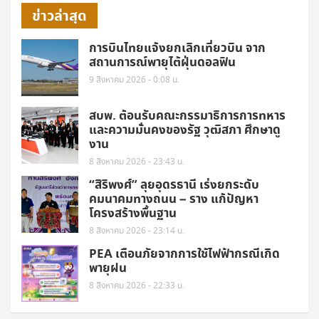
ข่าวล่าสุด
การบินไทยแจ้งยกเลิกเที่ยวบิน จาก
สถานการณ์พายุไต้ฝุ่นดอลฟิน
9 สิงหาคม 2026 - 0:08 น.
สบพ. ต้อนรับคณะกรรมาธิการการทหาร
และความมั่นคงของรัฐ วุฒิสภา ศึกษาดู
งาน
8 สิงหาคม 2026 - 23:43 น.
“สิริพงศ์” ลุยอุดรธานี เร่งยกระดับ
คมนาคมทางถนน – ราง แก้ปัญหา
โครงสร้างพื้นฐาน
8 สิงหาคม 2026 - 23:14 น.
PEA เตือนภัยจากการใช้ไฟฟ้ากรณีเกิด
พายุฝน
8 สิงหาคม 2026 - 22:33 น.