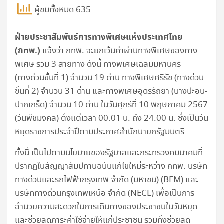
ผู้ชมทั้งหมด 635
ฝ่ายประชาสัมพันธ์การทางพิเศษแห่งประเทศไทย
(กทพ.)
แจ้งว่า กทพ. จะยกเว้นค่าผ่านทางพิเศษของทาง
พิเศษ รวม 3 สายทาง ดังนี้ ทางพิเศษเฉลิมมหานคร
(ทางด่วนขั้นที่ 1) จำนวน 19 ด่าน ทางพิเศษศรีรัช (ทางด่วน
ขั้นที่ 2) จำนวน 31 ด่าน และทางพิเศษอุดรรัถยา (บางปะอิน-
ปากเกร็ด) จำนวน 10 ด่าน ในวันศุกร์ที่ 10 พฤษภาคม 2567
(วันพืชมงคล) ตั้งแต่เวลา 00.01 น. ถึง 24.00 น. ซึ่งเป็นวัน
หยุดราชการประจำปีตามประกาศสำนักนายกรัฐมนตรี
ทั้งนี้ เป็นไปตามนโยบายของรัฐบาลและกระทรวงคมนาคมที่
ปรากฏในสัญญาสัมปทานฉบับแก้ไขใหม่ระหว่าง กทพ. บริษัท
ทางด่วนและรถไฟฟ้ากรุงเทพ จำกัด (มหาชน) (BEM) และ
บริษัททางด่วนกรุงเทพเหนือ จำกัด (NECL) เพื่อเป็นการ
อำนวยความสะดวกในการเดินทางของประชาชนในวันหยุด
และช่วยลดภาระค่าใช้จ่ายให้แก่ประชาชน รวมทั้งช่วยลด