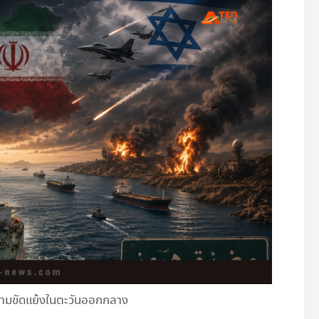
มขัดแย้งในตะวันออกกลาง