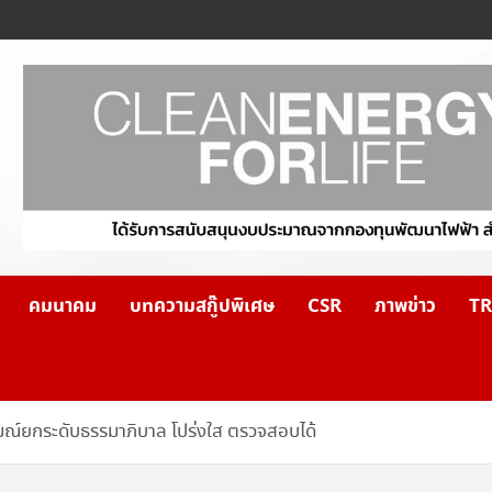
คมนาคม
บทความสกู๊ปพิเศษ
CSR
ภาพข่าว
TR
รมณ์ยกระดับธรรมาภิบาล โปร่งใส ตรวจสอบได้