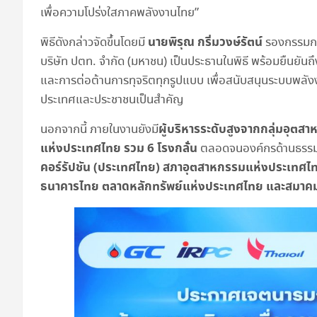
เพื่อความโปร่งใสภาคพลังงานไทย”
นายพิรุณ กริ่มวงษ์รัตน์
พิธีดังกล่าวจัดขึ้นโดยมี
รองกรรมการ
บริษัท ปตท. จำกัด (มหาชน) เป็นประธานในพิธี พร้อมยืนยัน
และการต่อต้านการทุจริตทุกรูปแบบ เพื่อสนับสนุนระบบพลัง
ประเทศและประชาชนเป็นสำคัญ
ผู้บริหารระดับสูงจากกลุ่มอุตส
นอกจากนี้ ภายในงานยังมี
แห่งประเทศไทย รวม 6 โรงกลั่น
ตลอดจนองค์กรด้านธรรมาภ
คอร์รัปชัน (ประเทศไทย) สภาอุตสาหกรรมแห่งประเทศ
ธนาคารไทย ตลาดหลักทรัพย์แห่งประเทศไทย และสมาคม