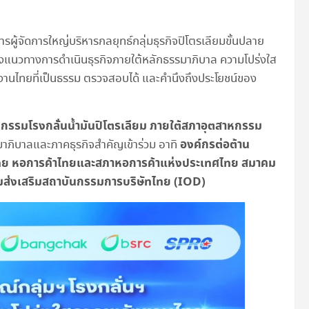
ผู้จัดการใหญ่บริหารกลยุทธ์กลุ่มธุรกิจปิโตรเลียมขั้นปลาย
ถึงแนวทางการดำเนินธุรกิจภายใต้หลักธรรมาภิบาล ความโปร่งใส
งานไทยที่เป็นธรรม ตรวจสอบได้ และคำนึงถึงประโยชน์ของ
าหกรรมโรงกลั่นน้ำมันปิโตรเลียม ภายใต้สภาอุตสาหกรรม
องค์กรต่อต้าน
ิบาลและภาคธุรกิจสำคัญเข้าร่วม อาทิ
ไทย หอการค้าไทยและสภาหอการค้าแห่งประเทศไทย สมาคม
ส่งเสริมสถาบันกรรมการบริษัทไทย (
IOD)