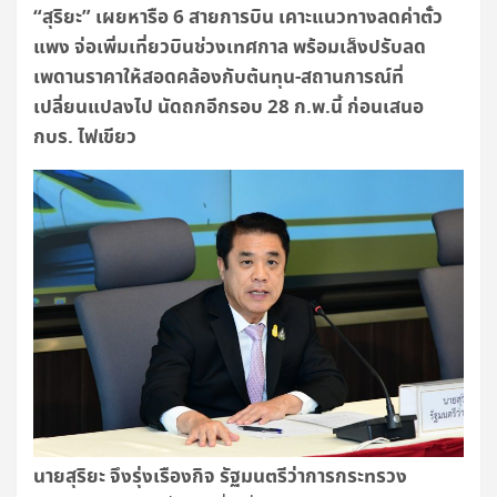
“
สุริยะ” เผยหารือ
6
สายการบิน เคาะแนวทางลดค่าตั๋ว
แพง จ่อเพิ่มเที่ยวบินช่วงเทศกาล พร้อมเล็งปรับลด
เพดานราคาให้สอดคล้องกับต้นทุน-สถานการณ์ที่
เปลี่ยนแปลงไป นัดถกอีกรอบ
28
ก.พ.นี้ ก่อนเสนอ
กบร. ไฟเขียว
นายสุริยะ จึงรุ่งเรืองกิจ รัฐมนตรีว่าการกระทรวง