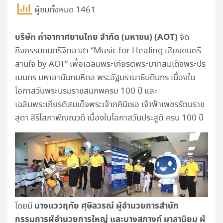
ผู้ชมทั้งหมด 1461
บริษัท ท่าอากาศยานไทย จำกัด (มหาชน) (
AOT)
จัด
กิจกรรมดนตรีจิตอาสา “Music for Healing เสียงดนตรี
สานใจ by AOT” เพื่อเฉลิมพระเกียรติพระบาทสมเด็จพระปร
เมนทร มหาอานันทมหิดล พระอัฐมรามาธิบดินทร เนื่องใน
โอกาสวันพระบรมราชสมภพครบ 100 ปี และ
เฉลิมพระเกียรติสมเด็จพระเจ้าภคินีเธอ เจ้าฟ้าเพชรรัตนราช
สุดา สิริโสภาพัณณวดี เนื่องในโอกาสวันประสูติ ครบ 100 ปี
นางแววฤทัย ศุษิลวรณ์ ผู้อำนวยการสำนัก
โดยมี
กรรมการผู้อำนวยการใหญ่ และนางสุภางค์ มาลานิยม ผู้