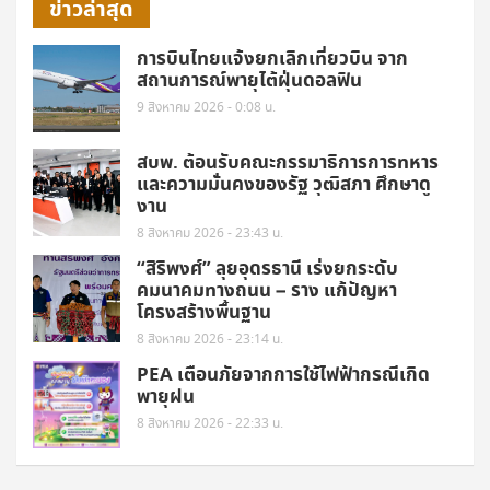
ข่าวล่าสุด
การบินไทยแจ้งยกเลิกเที่ยวบิน จาก
สถานการณ์พายุไต้ฝุ่นดอลฟิน
9 สิงหาคม 2026 - 0:08 น.
สบพ. ต้อนรับคณะกรรมาธิการการทหาร
และความมั่นคงของรัฐ วุฒิสภา ศึกษาดู
งาน
8 สิงหาคม 2026 - 23:43 น.
“สิริพงศ์” ลุยอุดรธานี เร่งยกระดับ
คมนาคมทางถนน – ราง แก้ปัญหา
โครงสร้างพื้นฐาน
8 สิงหาคม 2026 - 23:14 น.
PEA เตือนภัยจากการใช้ไฟฟ้ากรณีเกิด
พายุฝน
8 สิงหาคม 2026 - 22:33 น.