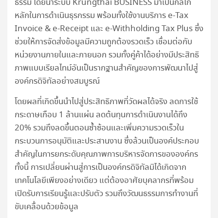
ธรรม โดยนําระบบ Krungthai BUSINESS มาเป็นกลไก
หลักในการดําเนินธุรกรรม พร้อมทั้งใช้งานบริการ e-Tax
Invoice & e-Receipt และ e-Withholding Tax Plus ซึ่ง
ช่วยให้การจัดส่งข้อมูลมีความถูกต้องรวดเร็ว เชื่อมต่อกับ
หน่วยงานภายในและภายนอก รวมทั้งคู่ค้าได้อย่างมีประสิทธิ
ภาพแบบเรียลไทม์อันเป็นรากฐานสําคัญของการพัฒนาไปสู่
องค์กรดิจิทัลอย่างสมบูรณ์
โดยผลที่เกิดขึ้นนําไปสู่ประสิทธิภาพที่วัดผลได้จริง ลดการใช้
กระดาษเกือบ 1 ล้านแผ่น ลดต้นทุนการดําเนินงานได้ถึง
20% รวมถึงลดขึ้นตอนซ้ำซ้อนและเพิ่มความรวดเร็วใน
กระบวนการอนุมัติและประสานงาน ซึ่งล้วนเป็นองค์ประกอบ
สําคัญในการยกระดับคุณภาพการบริหารจัดการขององค์กร
ทั้งนี้ การเปลี่ยนผ่านสู่การเป็นองค์กรดิจิทัลมิได้เกิดจาก
เทคโนโลยีเพียงอย่างเดียว แต่ต้องอาศัยบุคลากรที่พร้อม
เปิดรับการเรียนรู้และปรับตัว รวมถึงวัฒนธรรมการทำงานที่
ขับเคลื่อนด้วยข้อมูล