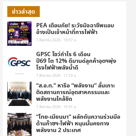
ข่าวล่าสุด
PEA เตือนภัย! ระวังมิจฉาชีพแอบ
อ้างเป็นเจ้าหน้าที่การไฟฟ้า
7 สิงหาคม 2026 - 18:57 น.
GPSC โชว์กำไร 6 เดือน
ปี69 โต 12% ดีมานด์ลูกค้าอุตฯพุ่ง
โรงไฟฟ้าพลังน้ำดี
7 สิงหาคม 2026 - 17:10 น.
“ส.อ.ท.” หารือ “พลังงาน” ลั่นเกาะ
ติดสถานการณ์อุตสาหกรรมและ
พลังงานใกล้ชิด
7 สิงหาคม 2026 - 16:31 น.
“ไทย-เมียนมา” ผลักดันความร่วมมือ
ด้านก๊าซฯ-ไฟฟ้า หนุนมั่นคงทาง
พลังงาน 2 ประเทศ