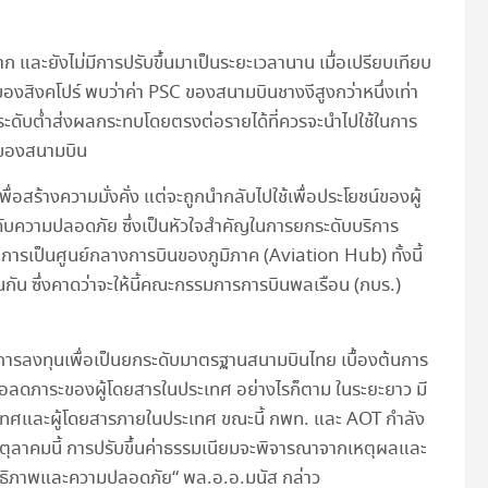
าก และยังไม่มีการปรับขึ้นมาเป็นระยะเวลานาน เมื่อเปรียบเทียบ
องสิงคโปร์ พบว่าค่า PSC ของสนามบินชางงีสูงกว่าหนึ่งเท่า
นระดับต่ำส่งผลกระทบโดยตรงต่อรายได้ที่ควรจะนำไปใช้ในการ
ของสนามบิน
เพื่อสร้างความมั่งคั่ง แต่จะถูกนำกลับไปใช้เพื่อประโยชน์ของผู้
ดับความปลอดภัย ซึ่งเป็นหัวใจสำคัญในการยกระดับบริการ
การเป็นศูนย์กลางการบินของภูมิภาค (Aviation Hub) ทั้งนี้
่นกัน ซึ่งคาดว่าจะให้นี้คณะกรรมการการบินพลเรือน (กบร.)
ีการลงทุนเพื่อเป็นยกระดับมาตรฐานสนามบินไทย เบื้องต้นการ
พื่อลดภาระของผู้โดยสารในประเทศ อย่างไรก็ตาม ในระยะยาว มี
งประเทศและผู้โดยสารภายในประเทศ ขณะนี้ กพท. และ AOT กำลัง
นตุลาคมนี้ การปรับขึ้นค่าธรรมเนียมจะพิจารณาจากเหตุผลและ
ิทธิภาพและความปลอดภัย“ พล.อ.อ.มนัส กล่าว