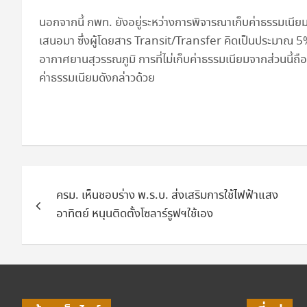
นอกจากนี้ กพท. ยังอยู่ระหว่างการพิจารณาเก็บค่าธรรมเนียม
เสนอมา ซึ่งผู้โดยสาร Transit/Transfer คิดเป็นประมาณ 5%
อากาศยานสุวรรณภูมิ การที่ไม่เก็บค่าธรรมเนียมจากส่วนนี้ถื
ค่าธรรมเนียมดังกล่าวด้วย
แนะแนว
ครม. เห็นชอบร่าง พ.ร.บ. ส่งเสริมการใช้ไฟฟ้าแสง
เรื่อง
อาทิตย์ หนุนติดตั้งโซลาร์รูฟฯใช้เอง