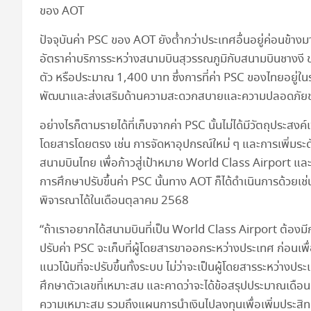
ของ AOT
ปัจจุบันค่า PSC ของ AOT ยังต่ำกว่าประเทศอื่นอยู่ค่อนข้างม
อัตราค่าบริการระหว่างสนามบินสุวรรณภูมิกับสนามบินชางงี ข
ตัว หรือประมาณ 1,400 บาท ซึ่งการที่ค่า PSC ของไทยอยู่ใ
พัฒนาและส่งเสริมด้านความสะดวกสบายและความปลอดภัย
อย่างไรก็ตามรายได้ที่เก็บจากค่า PSC นั้นไม่ได้มีวัตถุประสงค์
โดยสารโดยตรง เช่น การจัดหาอุปกรณ์ใหม่ ๆ และการเพิ่มระ
สนามบินไทย เพื่อก้าวสู่เป้าหมาย World Class Airport และ
การศึกษาปรับขึ้นค่า PSC นั้นทาง AOT ก็ได้ดำเนินการด้วยเช
พิจารณาได้ในเดือนตุลาคม 2568
“ถ้าเราอยากได้สนามบินที่เป็น World Class Airport ต้องม
ปรับค่า PSC จะเก็บที่ผู้โดยสารขาออกระหว่างประเทศ ก่อนเ
แนวโน้มที่จะปรับขึ้นทั้งระบบ ไม่ว่าจะเป็นผู้โดยสารระหว่า
ศึกษาตัวเลขที่เหมาะสม และคาดว่าจะได้ข้อสรุปประมาณเดือ
ความเหมาะสม รวมถึงแผนการนำเงินไปลงทุนเพื่อเพิ่มประส