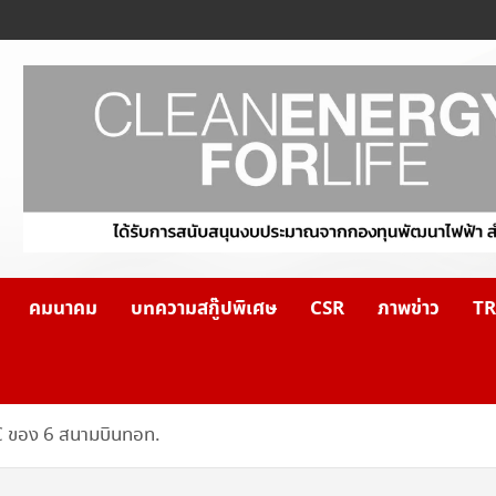
คมนาคม
บทความสกู๊ปพิเศษ
CSR
ภาพข่าว
TR
PSC ของ 6 สนามบินทอท.