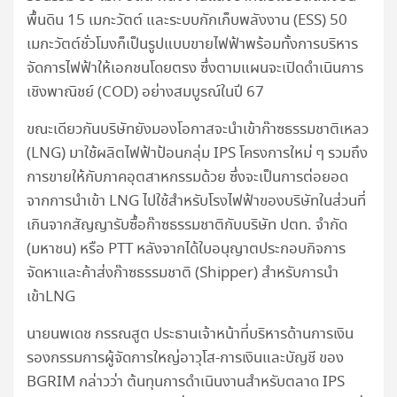
พื้นดิน 15 เมกะวัตต์ และระบบกักเก็บพลังงาน (ESS) 50
เมกะวัตต์ชั่วโมงก็เป็นรูปแบบขายไฟฟ้าพร้อมทั้งการบริหาร
จัดการไฟฟ้าให้เอกชนโดยตรง ซึ่งตามแผนจะเปิดดำเนินการ
เชิงพาณิชย์ (COD) อย่างสมบูรณ์ในปี 67
ขณะเดียวกันบริษัทยังมองโอกาสจะนำเข้าก๊าซธรรมชาติเหลว
(LNG) มาใช้ผลิตไฟฟ้าป้อนกลุ่ม IPS โครงการใหม่ ๆ รวมถึง
การขายให้กับภาคอุตสาหกรรมด้วย ซึ่งจะเป็นการต่อยอด
จากการนำเข้า LNG ไปใช้สำหรับโรงไฟฟ้าของบริษัทในส่วนที่
เกินจากสัญญารับซื้อก๊าซธรรมชาติกับบริษัท ปตท. จำกัด
(มหาชน) หรือ PTT หลังจากได้ใบอนุญาตประกอบกิจการ
จัดหาและค้าส่งก๊าซธรรมชาติ (Shipper) สำหรับการนำ
เข้าLNG
นายนพเดช กรรณสูต ประธานเจ้าหน้าที่บริหารด้านการเงิน
รองกรรมการผู้จัดการใหญ่อาวุโส-การเงินและบัญชี ของ
BGRIM กล่าวว่า ต้นทุนการดำเนินงานสำหรับตลาด IPS