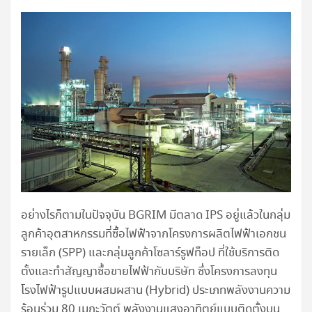
อย่างไรก็ตามในปัจจุบัน BGRIM มีตลาด IPS อยู่แล้วในกลุ่ม
ลูกค้าอุตสาหกรรมที่ซื้อไฟฟ้าจากโครงการผลิตไฟฟ้าเอกชน
รายเล็ก (SPP) และกลุ่มลูกค้าโซลาร์รูฟท็อป ที่ใช้บริการติด
ตั้งและทำสัญญาซื้อขายไฟฟ้ากับบริษัท ซึ่งโครงการลงทุน
โรงไฟฟ้ารูปแบบผสมผสาน (Hybrid) ประเภทพลังงานความ
ร้อนร่วม 80 เมกะวัตต์ พลังงานแสงอาทิตย์แบบติดตั้งบน