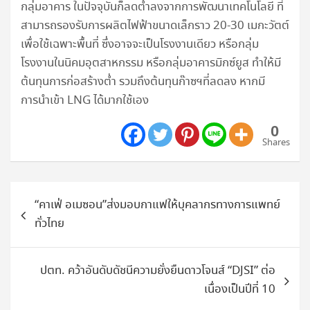
กลุ่มอาคาร ในปัจจุบันก็ลดต่ำลงจากการพัฒนาเทคโนโลยี ที่
สามารถรองรับการผลิตไฟฟ้าขนาดเล็กราว 20-30 เมกะวัตต์
เพื่อใช้เฉพาะพื้นที่ ซึ่งอาจจะเป็นโรงงานเดียว หรือกลุ่ม
โรงงานในนิคมอุตสาหกรรม หรือกลุ่มอาคารมิกซ์ยูส ทำให้มี
ต้นทุนการก่อสร้างต่ำ รวมถึงต้นทุนก๊าซฯที่ลดลง หากมี
การนำเข้า LNG ได้มากใช้เอง
0
Shares
แนะแนว
“คาเฟ่ อเมซอน”ส่งมอบกาแฟให้บุคลากรทางการแพทย์
เรื่อง
ทั่วไทย
ปตท. คว้าอันดับดัชนีความยั่งยืนดาวโจนส์ “DJSI” ต่อ
เนื่องเป็นปีที่ 10