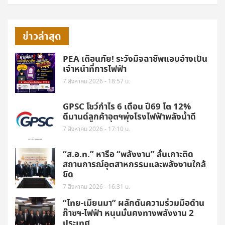
ข่าวล่าสุด
PEA เตือนภัย! ระวังมิจฉาชีพแอบอ้างเป็น
เจ้าหน้าที่การไฟฟ้า
7 สิงหาคม 2026 - 18:57 น.
GPSC โชว์กำไร 6 เดือน ปี69 โต 12%
ดีมานด์ลูกค้าอุตฯพุ่งโรงไฟฟ้าพลังน้ำดี
7 สิงหาคม 2026 - 17:10 น.
“ส.อ.ท.” หารือ “พลังงาน” ลั่นเกาะติด
สถานการณ์อุตสาหกรรมและพลังงานใกล้
ชิด
7 สิงหาคม 2026 - 16:31 น.
“ไทย-เมียนมา” ผลักดันความร่วมมือด้าน
ก๊าซฯ-ไฟฟ้า หนุนมั่นคงทางพลังงาน 2
ประเทศ