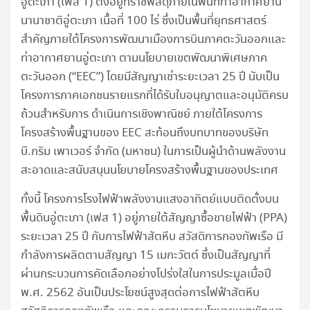
อู่ตะเภา (เฟส 1) ตั้งอยู่ที่ราชพัสดุภายในพื้นที่ท่าอากาศยาน
นานาชาติอู่ตะเภา เนื้อที่ 100 ไร่ ซึ่งเป็นพื้นที่ยุทธศาสตร์
สำคัญภายใต้โครงการพัฒนาเมืองการบินภาคตะวันออกและ
ท่าอากาศยานอู่ตะเภา ตามนโยบายเขตพัฒนาพิเศษภาค
ตะวันออก (“EEC”) โดยมีสัญญาเช่าระยะเวลา 25 ปี นับเป็น
โครงการภาคเอกชนรายแรกที่ได้รับใบอนุญาตและอนุมัติครบ
ถ้วนสำหรับการ ดำเนินการเชิงพาณิชย์ ภายใต้โครงการ
โครงสร้างพื้นฐานของ EEC สะท้อนถึงบทบาทของบริษัท
บี.กริม เพาเวอร์ จำกัด (มหาชน) ในการเป็นผู้นำด้านพลังงาน
สะอาดและสนับสนุนนโยบายโครงสร้างพื้นฐานของประเทศ
ทั้งนี้ โครงการโรงไฟฟ้าพลังงานแสงอาทิตย์แบบติดตั้งบน
พื้นดินอู่ตะเภา (เฟส 1) อยู่ภายใต้สัญญาซื้อขายไฟฟ้า (PPA)
ระยะเวลา 25 ปี กับการไฟฟ้าสัตหีบ สวัสดิการกองทัพเรือ มี
กำลังการผลิตตามสัญญา 15 เมกะวัตต์ ซึ่งเป็นสัญญาที่
ผ่านกระบวนการคัดเลือกอย่างโปร่งใสในการประมูลเมื่อปี
พ.ศ. 2562 อันเป็นประโยชน์สูงสุดต่อการไฟฟ้าสัตหีบ