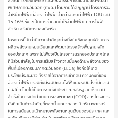
สวัสดิการกองทัพเรือ และคณะกรรมการนโยบายเขตพัฒนา
พิเศษภาคตะวันออก (กพอ.) โดยภายใต้สัญญานี้ โครงการจะ
จำหน่ายไฟฟ้าที่อัตราค่าไฟฟ้าต่ำกว่าอัตราค่าไฟฟ้า TOU เดิม
15.16% ซึ่งจะเป็นการช่วยลดค่าใช้จ่ายไฟฟ้าแก่การไฟฟ้า
สัตหีบ สวัสดิการกองทัพเรือ
โครงการนี้นับว่ามีความสำคัญอย่างยิ่งในเชิงกลยุทธ์ด้านการ
ผลิตพลังงานหมุนเวียนและพัฒนาโครงสร้างพื้นฐานหลัก
ของประเทศ เพราะไม่เพียงเป็นโครงการแรกของประเทศไทย
ที่มีส่วนสำคัญในการเสริมสร้างความมั่นคงด้านพลังงานของ
พื้นที่เมืองการบินภาคตะวันออก (EECa) ยังก่อให้เกิด
ประโยชน์ระยะยาว ทั้งรายได้จากการเช่าที่ดิน ความคงที่ของ
อัตราค่าไฟฟ้า รวมถึงมีระบบผลิตไฟฟ้าและระบบส่งที่มีความ
ทันสมัย โดยไม่เป็นภาระแก่งบประมาณของรัฐ อีกทั้งความ
สำเร็จในการเปิดดำเนินการเชิงพาณิชย์ (COD) ของโครงการ
ยังถือเป็นก้าวสำคัญที่ตอกย้ำบทบาทของ บี.กริม เพาเวอร์
ในการสนับสนุนเป้าหมายพลังงานหมุนเวียนของประเทศ และ