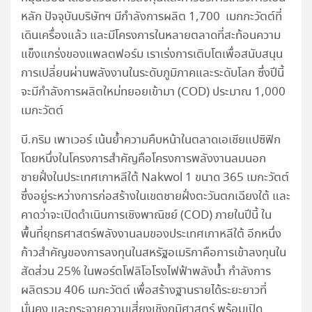
หลัก ปัจจุบันบริษัทฯ มีกำลังการผลิต 1,700 เมกกะวัตต์ที่
เดินเครื่องแล้ว และมีโครงการในหลายตลาดที่สะท้อนความ
แข็งแกร่งของแพลตฟอร์ม เราเร่งการเติบโตเพื่อสนับสนุน
การเปลี่ยนผ่านพลังงานในระดับภูมิภาคและระดับโลก ซึ่งปีนี้
จะมีกำลังการผลิตใหม่ทยอยเข้ามา (COD) ประมาณ 1,000
เมกะวัตต์
บี.กริม เพาเวอร์ เน้นย้ำความคืบหน้าในตลาดเอเชียแปซิฟิก
โดยหนึ่งในโครงการสำคัญคือโครงการพลังงานลมนอก
ชายฝั่งในประเทศเกาหลีใต้ Nakwol 1 ขนาด 365 เมกะวัตต์
ซึ่งอยู่ระหว่างการก่อสร้างในเขตชายฝั่งตะวันตกเฉียงใต้ และ
คาดว่าจะเปิดดำเนินการเชิงพาณิชย์ (COD) ภายในปีนี้ ใน
พื้นที่ยุทธศาสตร์พลังงานลมของประเทศเกาหลีใต้ อีกหนึ่ง
ก้าวสำคัญของการลงทุนในสหรัฐอเมริกาคือการเข้าลงทุนใน
สัดส่วน 25% ในพอร์ตโฟลิโอโรงไฟฟ้าพลังน้ำ กำลังการ
ผลิตรวม 406 เมกะวัตต์ เพื่อสร้างฐานรายได้ระยะยาวที่
มั่นคง และกระจายความเสี่ยงเชิงภูมิศาสตร์ พร้อมเปิด