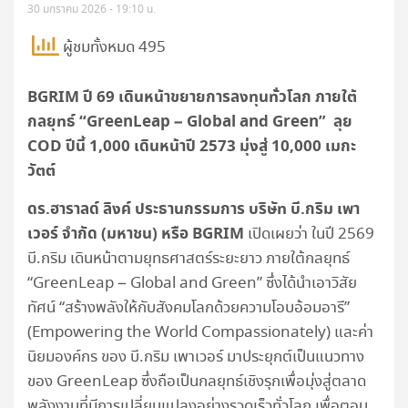
30 มกราคม 2026 - 19:10 น.
ผู้ชมทั้งหมด 495
BGRIM ปี 69 เดินหน้าขยายการลงทุนทั่วโลก ภายใต้
กลยุทธ์ “GreenLeap – Global and Green” ลุย
COD ปีนี้ 1,000 เดินหน้าปี 2573 มุ่งสู่ 10,000 เมกะ
วัตต์
ดร.ฮาราลด์ ลิงค์ ประธานกรรมการ บริษัท บี.กริม เพา
เวอร์ จำกัด (มหาชน) หรือ BGRIM
เปิดเผยว่า ในปี 2569
บี.กริม เดินหน้าตามยุทธศาสตร์ระยะยาว ภายใต้กลยุทธ์
“GreenLeap – Global and Green” ซึ่งได้นำเอาวิสัย
ทัศน์ “สร้างพลังให้กับสังคมโลกด้วยความโอบอ้อมอารี”
(Empowering the World Compassionately) และค่า
นิยมองค์กร ของ บี.กริม เพาเวอร์ มาประยุกต์เป็นแนวทาง
ของ GreenLeap ซึ่งถือเป็นกลยุทธ์เชิงรุกเพื่อมุ่งสู่ตลาด
พลังงานที่มีการเปลี่ยนแปลงอย่างรวดเร็วทั่วโลก เพื่อตอบ