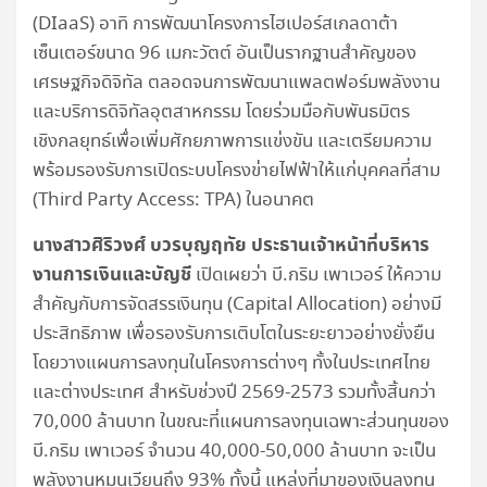
(DIaaS) อาทิ การพัฒนาโครงการไฮเปอร์สเกลดาต้า
เซ็นเตอร์ขนาด 96 เมกะวัตต์ อันเป็นรากฐานสำคัญของ
เศรษฐกิจดิจิทัล ตลอดจนการพัฒนาแพลตฟอร์มพลังงาน
และบริการดิจิทัลอุตสาหกรรม โดยร่วมมือกับพันธมิตร
เชิงกลยุทธ์เพื่อเพิ่มศักยภาพการแข่งขัน และเตรียมความ
พร้อมรองรับการเปิดระบบโครงข่ายไฟฟ้าให้แก่บุคคลที่สาม
(Third Party Access: TPA) ในอนาคต
นางสาวศิริวงศ์ บวรบุญฤทัย ประธานเจ้าหน้าที่บริหาร
งานการเงินและบัญชี
เปิดเผยว่า บี.กริม เพาเวอร์ ให้ความ
สำคัญกับการจัดสรรเงินทุน (Capital Allocation) อย่างมี
ประสิทธิภาพ เพื่อรองรับการเติบโตในระยะยาวอย่างยั่งยืน
โดยวางแผนการลงทุนในโครงการต่างๆ ทั้งในประเทศไทย
และต่างประเทศ สำหรับช่วงปี 2569-2573 รวมทั้งสิ้นกว่า
70,000 ล้านบาท ในขณะที่แผนการลงทุนเฉพาะส่วนทุนของ
บี.กริม เพาเวอร์ จำนวน 40,000-50,000 ล้านบาท จะเป็น
พลังงานหมุนเวียนถึง 93% ทั้งนี้ แหล่งที่มาของเงินลงทุน