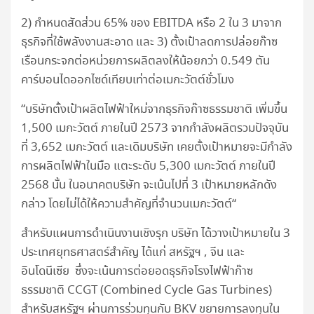
2) กำหนดสัดส่วน 65% ของ EBITDA หรือ 2 ใน 3 มาจาก
ธุรกิจที่ใช้พลังงานสะอาด และ 3) ตั้งเป้าลดการปล่อยก๊าซ
เรือนกระจกต่อหน่วยการผลิตลงให้น้อยกว่า 0.549 ตัน
คาร์บอนไดออกไซด์เทียบเท่าต่อเมกะวัตต์ชั่วโมง
“บริษัทตั้งเป้าผลิตไฟฟ้าใหม่จากธุรกิจก๊าซธรรมชาติ เพิ่มขึ้น
1,500 เมกะวัตต์ ภายในปี 2573 จากกำลังผลิตรวมปัจจุบัน
ที่ 3,652 เมกะวัตต์ และเดิมบริษัท เคยตั้งเป้าหมายจะมีกำลัง
การผลิตไฟฟ้าในมือ แตะระดับ 5,300 เมกะวัตต์ ภายในปี
2568 นั้น ในอนาคตบริษัท จะเน้นไปที่ 3 เป้าหมายหลักดัง
กล่าว โดยไม่ได้ให้ความสำคัญที่จำนวนเมกะวัตต์“
สำหรับแผนการดำเนินงานเชิงรุก บริษัท ได้วางเป้าหมายใน 3
ประเทศยุทธศาสตร์สำคัญ ได้แก่ สหรัฐฯ , จีน และ
อินโดนีเซีย ซึ่งจะเน้นการต่อยอดธุรกิจโรงไฟฟ้าก๊าซ
ธรรมชาติ CCGT (Combined Cycle Gas Turbines)
สำหรับสหรัฐฯ ผ่านการร่วมทุนกับ BKV ขยายการลงทุนใน