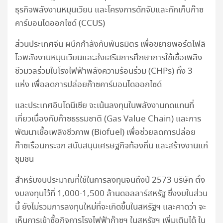
ธุรกิจพลังงานหมุนเวียน และโครงการดักจับและกักเก็บก๊าซ
คาร์บอนไดออกไซด์ (CCUS)
ส่วนประเทศจีน ผนึกกำลังกับพันธมิตร เพื่อขยายพอร์ตโฟลิ
โอพลังงานหมุนเวียนและส่งเสริมการศึกษาการใช้เชื้อเพลิง
ชีวมวลร่วมในโรงไฟฟ้าพลังความร้อนร่วม (CHPs) ทั้ง 3
แห่ง เพื่อลดการปล่อยก๊าซคาร์บอนไดออกไซด์
และประเทศอินโดนีเซีย จะเน้นลงทุนในพลังงานทดแทนที่
เกี่ยวเนื่องกับก๊าซธรรมชาติ (Gas Value Chain) และการ
พัฒนาเชื้อเพลิงชีวภาพ (Biofuel) เพื่อช่วยลดการปล่อย
ก๊าซเรือนกระจก สนับสนุนเศรษฐกิจท้องถิ่น และสร้างงานแก่
ชุมชน
สำหรับงบประมาณที่ใช้ในการลงทุนจนถึงปี 2573 บริษัท ตั้ง
งบลงทุนไว้ที่ 1,000-1,500 ล้านดอลลาร์สหรัฐ ซึ่งงบในส่วน
นี้ ยังไม่รวมการลงทุนใหม่ที่จะเกิดขึ้นในสหรัฐฯ และคาดว่า จะ
เห็นการเข้าซื้อกิจการโรงไฟฟ้าก๊าซฯ ในสหรัฐฯ เพิ่มเติมได้ ใน