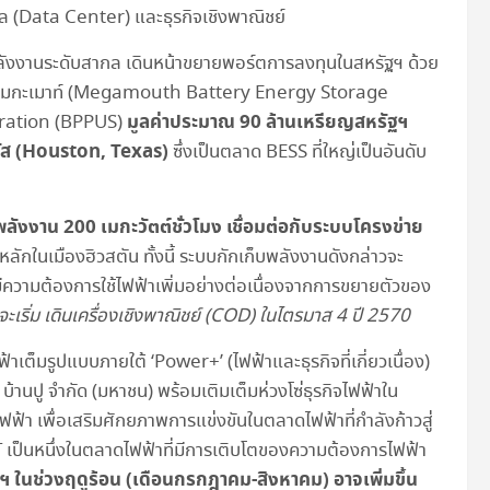
มูล (Data Center) และธุรกิจเชิงพาณิชย์
ลังงานระดับสากล เดินหน้าขยายพอร์ตการลงทุนในสหรัฐฯ ด้วย
รี่เมกะเมาท์ (Megamouth Battery Energy Storage
มูลค่าประมาณ 90 ล้านเหรียญสหรัฐฯ
oration (BPPUS)
ท็กซัส (Houston, Texas)
ซึ่งเป็นตลาด BESS ที่ใหญ่เป็นอันดับ
ลังงาน 200 เมกะวัตต์ชั่วโมง เชื่อมต่อกับระบบโครงข่าย
หลักในเมืองฮิวสตัน ทั้งนี้ ระบบกักเก็บพลังงานดังกล่าวจะ
ีความต้องการใช้ไฟฟ้าเพิ่มอย่างต่อเนื่องจากการขยายตัวของ
จะเริ่ม เดินเครื่องเชิงพาณิชย์ (COD) ในไตรมาส 4 ปี 2570
้าเต็มรูปแบบภายใต้ ‘Power+’ (ไฟฟ้าและธุรกิจที่เกี่ยวเนื่อง)
 บ้านปู จำกัด (มหาชน) พร้อมเติมเต็มห่วงโซ่ธุรกิจไฟฟ้าใน
ฟฟ้า เพื่อเสริมศักยภาพการแข่งขันในตลาดไฟฟ้าที่กำลังก้าวสู่
T เป็นหนึ่งในตลาดไฟฟ้าที่มีการเติบโตของความต้องการไฟฟ้า
 ในช่วงฤดูร้อน (เดือนกรกฎาคม-สิงหาคม) อาจเพิ่มขึ้น