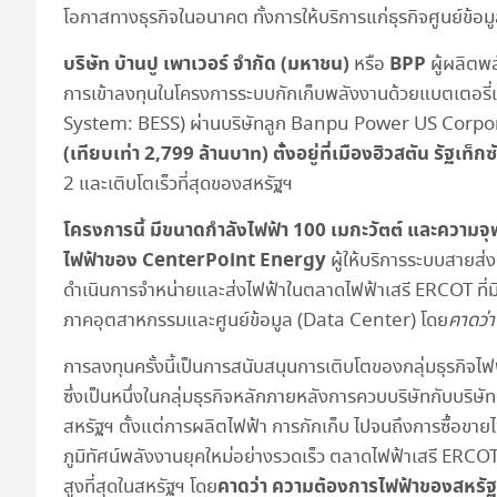
โอกาสทางธุรกิจในอนาคต ทั้งการให้บริการแก่ธุรกิจศูนย์ข้อ
บริษัท บ้านปู เพาเวอร์ จำกัด (มหาชน)
BPP
หรือ
ผู้ผลิตพ
การเข้าลงทุนในโครงการระบบกักเก็บพลังงานด้วยแบตเตอ
System: BESS) ผ่านบริษัทลูก Banpu Power US Corp
(เทียบเท่า 2,799 ล้านบาท) ตั้งอยู่ที่เมืองฮิวสตัน รัฐเ
2 และเติบโตเร็วที่สุดของสหรัฐฯ
โครงการนี้ มีขนาดกำลังไฟฟ้า 100 เมกะวัตต์ และความจุพ
ไฟฟ้าของ CenterPoint Energy
ผู้ให้บริการระบบสายส่ง
ดำเนินการจำหน่ายและส่งไฟฟ้าในตลาดไฟฟ้าเสรี ERCOT ที่ม
ภาคอุตสาหกรรมและศูนย์ข้อมูล (Data Center) โดย
คาดว่า
การลงทุนครั้งนี้เป็นการสนับสนุนการเติบโตของกลุ่มธุรกิจไฟฟ
ซึ่งเป็นหนึ่งในกลุ่มธุรกิจหลักภายหลังการควบบริษัทกับบริษัท
สหรัฐฯ ตั้งแต่การผลิตไฟฟ้า การกักเก็บ ไปจนถึงการซื้อขายไ
ภูมิทัศน์พลังงานยุคใหม่อย่างรวดเร็ว ตลาดไฟฟ้าเสรี ERCO
คาดว่า ความต้องการไฟฟ้าของสหรัฐฯ
สูงที่สุดในสหรัฐฯ โดย