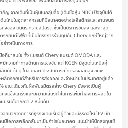
ห้กลุ่ม BTS พิจารณาเพิ่มสัดส่วนการลงทุนได้อีก
 จากเดิมที่เป็นหุ้นในกลุ่มสื่อ (เดิมชื่อหุ้น NBC) ปัจจุบันได้
่มต้นใหม่ในอุตสาหกรรมที่มีอนาคตอย่างโลจิสติกส์และยานยนต์
กธุรกิจของ มนตรี ทรานสปอร์ต ซึ่งเป็นบริการขนส่ง และล่าสุด
ลิตรถยนต์ไฟฟ้าที่เป็นโครงการร่วมทุนกับ Chery ยักษ์ใหญ่จาก
ี้อย่างเป็นทางการ
มือที่น่าสนใจ ทั้ง แบรนด์ Chery แบรนด์ OMODA และ
ความท้าทายด้านการแข่งขัน แต่ KGEN มีจุดเด่นเหนือคู่
ี่มีอันดับต้นๆ ในจีนและมีประสบการณ์การส่งออกสูง ขณะ
ื่อผลิตรถยนต์สำหรับการส่งออกและจำหน่ายในประเทศอยู่แล้ว
0% ขณะเดียวกันฝั่งพันธมิตรอย่าง Chery ยังอาจเป็นผู้
งคงแข็งแกร่งและมีความเสี่ยงต่ำในการเพิ่มกำลังการผลิตใน
แบรนด์มากกว่า 2 หมื่นคัน
ัยบวกจากการที่ธุรกิจเดิมเริ่มอยู่ตัวและมีธุรกิจใหม่ EV เข้า
นงานมีโอกาสพลิกกลับมาเป็นกำไรในอนาคต แนะนำให้นักลงทุนใช้