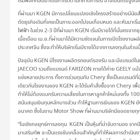
เริ่มพลิกกลับมาเป็นกำไรดีตามที่คาดการณ์ อาจเป็นแรงจูงใจใ
ที่ผ่านมา KGEN มีการเปลี่ยนแปลงเชิงโครงสร้างอย่างมีนัยสำคัญ
ตัดธุรกิจเดิมที่เคยเป็นภาระออกไปจนเกือบหมด และหันมาเริ
ไฟฟ้า ในช่วง 2-3 ปีที่ผ่านมา KGEN เริ่มมีรายได้ที่มั่นคงจา
เมื่อเดือน เม.ย.ที่ผ่านมาได้มีความชัดเจนในการเปิดโรงงานผ
ประเทศจีน ซึ่งจะทำให้บริษัทเริ่มมีรายได้จากการลงทุนในส่วนน
ปัจจุบัน KGEN มีโรงงานผลิตรถยนต์รองรับ และมีแบรนด์ใน
JAECOO รวมถึงแบรนด์ FARIZON ภายใต้ค่าย GEELY แม้จะมี
แข่งหลายประการ ทั้งการร่วมทุนกับ Chery ซึ่งเป็นแบรนด์ท
เดียวกันโรงงานของ KGEN จะได้รับคำสั่งซื้อจาก Chery เพ
ทำให้ไม่ต้องแบกรับความเสี่ยงในการหาลูกค้าใหม่เองทั้ง 10
สนับสนุนเงินทุนหลักบางส่วน ทำให้ฐานการเงินของ KGEN ยั
อนาคต ซึ่งในงาน Motor Show ที่ผ่านมาบริษัทมียอดขายทุก
“ในเชิงกลยุทธ์การลงทุน KGEN เป็นหุ้นที่น่าจับตามอง จากปัจจ
มาเสริมทัพ จะเป็นแรงขับเคลื่อนสำคัญที่ทำให้ผลการดำเนิ