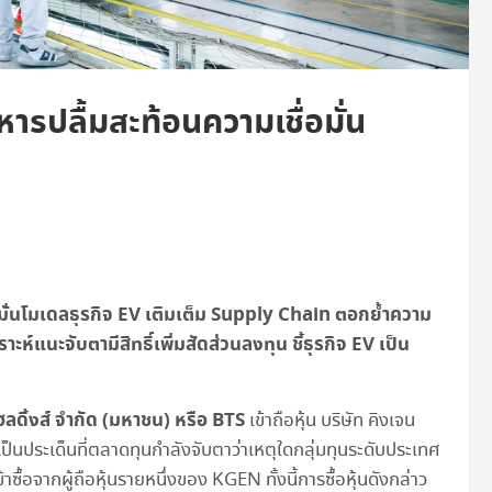
หารปลื้มสะท้อนความเชื่อมั่น
่อมั่นโมเดลธุรกิจ EV เติมเต็ม Supply Chain ตอกย้ำความ
ห์แนะจับตามีสิทธิ์เพิ่มสัดส่วนลงทุน ชี้ธุรกิจ EV เป็น
 โฮลดิ้งส์ จำกัด (มหาชน) หรือ BTS
เข้าถือหุ้น บริษัท คิงเจน
นประเด็นที่ตลาดทุนกำลังจับตาว่าเหตุใดกลุ่มทุนระดับประเทศ
ื้อจากผู้ถือหุ้นรายหนึ่งของ KGEN ทั้งนี้การซื้อหุ้นดังกล่าว