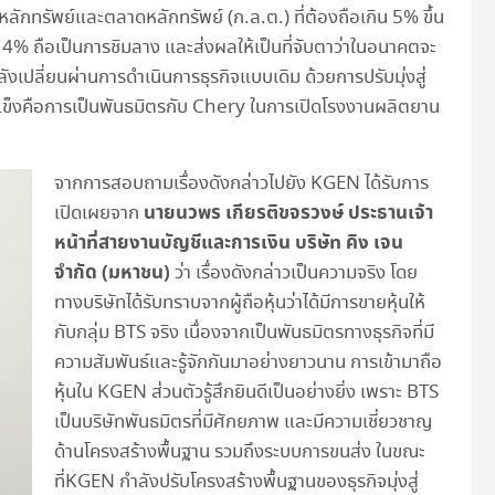
กทรัพย์และตลาดหลักทรัพย์ (ก.ล.ต.) ที่ต้องถือเกิน 5% ขึ้น
น 4% ถือเป็นการชิมลาง และส่งผลให้เป็นที่จับตาว่าในอนาคตจะ
ลังเปลี่ยนผ่านการดำเนินการธุรกิจแบบเดิม ด้วยการปรับมุ่งสู่
แข็งคือการเป็นพันธมิตรกับ Chery ในการเปิดโรงงานผลิตยาน
จากการสอบถามเรื่องดังกล่าวไปยัง KGEN ได้รับการ
นายนวพร เกียรติขจรวงษ์ ประธานเจ้า
เปิดเผยจาก
หน้าที่สายงานบัญชีและการเงิน บริษัท คิง เจน
จำกัด (มหาชน)
ว่า เรื่องดังกล่าวเป็นความจริง โดย
ทางบริษัทได้รับทราบจากผู้ถือหุ้นว่าได้มีการขายหุ้นให้
กับกลุ่ม BTS จริง เนื่องจากเป็นพันธมิตรทางธุรกิจที่มี
ความสัมพันธ์และรู้จักกันมาอย่างยาวนาน การเข้ามาถือ
หุ้นใน KGEN ส่วนตัวรู้สึกยินดีเป็นอย่างยิ่ง เพราะ BTS
เป็นบริษัทพันธมิตรที่มีศักยภาพ และมีความเชี่ยวชาญ
ด้านโครงสร้างพื้นฐาน รวมถึงระบบการขนส่ง ในขณะ
ที่KGEN กำลังปรับโครงสร้างพื้นฐานของธุรกิจมุ่งสู่