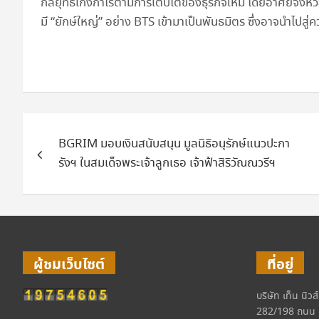
กลยุทธ์เก็งกำไรตามการเติบโตของธุรกิจใหม่ โดยอาศัยจังหวะที่
มี “ยักษ์ใหญ่” อย่าง BTS เข้ามาเป็นพันธมิตร ซึ่งอาจนำไปสู่
แนะแนว
BGRIM มอบเงินสนับสนุน มูลนิธิอนุรักษ์แนวปะกา
เรื่อง
รังฯ ในสมเด็จพระเจ้าลูกเธอ เจ้าฟ้าสิริวัณณวรีฯ
ผู้ชมเว็บไซต์
ที่อยู่
บริษัท เท็น นิวส
282/198 ถนน 