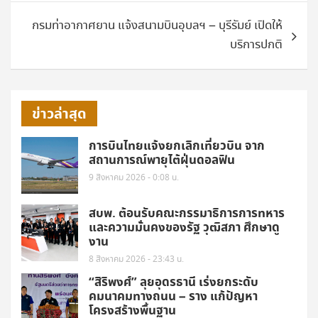
กรมท่าอากาศยาน แจ้งสนามบินอุบลฯ – บุรีรัมย์ เปิดให้
บริการปกติ
ข่าวล่าสุด
การบินไทยแจ้งยกเลิกเที่ยวบิน จาก
สถานการณ์พายุไต้ฝุ่นดอลฟิน
9 สิงหาคม 2026 - 0:08 น.
สบพ. ต้อนรับคณะกรรมาธิการการทหาร
และความมั่นคงของรัฐ วุฒิสภา ศึกษาดู
งาน
8 สิงหาคม 2026 - 23:43 น.
“สิริพงศ์” ลุยอุดรธานี เร่งยกระดับ
คมนาคมทางถนน – ราง แก้ปัญหา
โครงสร้างพื้นฐาน