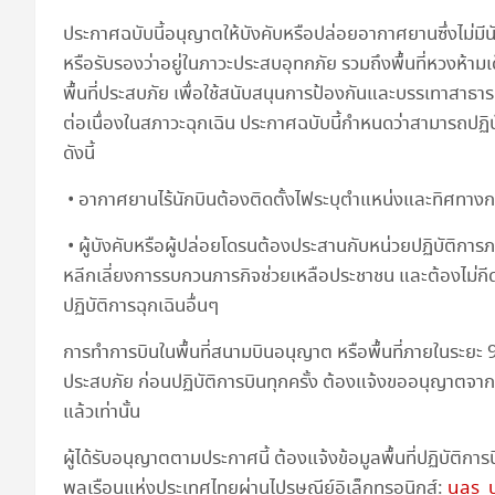
ประกาศฉบับนี้อนุญาตให้บังคับหรือปล่อยอากาศยานซึ่งไม่มีนั
หรือรับรองว่าอยู่ในภาวะประสบอุทกภัย รวมถึงพื้นที่หวงห้ามเด
พื้นที่ประสบภัย เพื่อใช้สนับสนุนการป้องกันและบรรเทาสาธา
ต่อเนื่องในสภาวะฉุกเฉิน ประกาศฉบับนี้กำหนดว่าสามารถปฏิบ
ดังนี้
• อากาศยานไร้นักบินต้องติดตั้งไฟระบุตำแหน่งและทิศทางการ
• ผู้บังคับหรือผู้ปล่อยโดรนต้องประสานกับหน่วยปฏิบัติการภาคพื
หลีกเลี่ยงการรบกวนภารกิจช่วยเหลือประชาชน และต้องไม่
ปฏิบัติการฉุกเฉินอื่นๆ
การทำการบินในพื้นที่สนามบินอนุญาต หรือพื้นที่ภายในระยะ 9 
ประสบภัย ก่อนปฏิบัติการบินทุกครั้ง ต้องแจ้งขออนุญาตจาก
แล้วเท่านั้น
ผู้ได้รับอนุญาตตามประกาศนี้ ต้องแจ้งข้อมูลพื้นที่ปฏิบัติก
พลเรือนแห่งประเทศไทยผ่านไปรษณีย์อิเล็กทรอนิกส์:
uas_