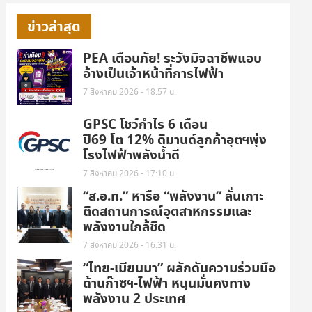
ข่าวล่าสุด
PEA เตือนภัย! ระวังมิจฉาชีพแอบ
อ้างเป็นเจ้าหน้าที่การไฟฟ้า
7 สิงหาคม 2026 - 18:57 น.
GPSC โชว์กำไร 6 เดือน
ปี69 โต 12% ดีมานด์ลูกค้าอุตฯพุ่ง
โรงไฟฟ้าพลังน้ำดี
7 สิงหาคม 2026 - 17:10 น.
“ส.อ.ท.” หารือ “พลังงาน” ลั่นเกาะ
ติดสถานการณ์อุตสาหกรรมและ
พลังงานใกล้ชิด
7 สิงหาคม 2026 - 16:31 น.
“ไทย-เมียนมา” ผลักดันความร่วมมือ
ด้านก๊าซฯ-ไฟฟ้า หนุนมั่นคงทาง
พลังงาน 2 ประเทศ