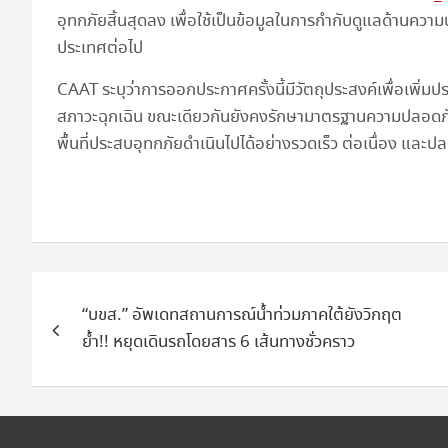
อุทกภัยสิ้นสุดลง เพื่อใช้เป็นข้อมูลในการกำกับดูแลด้า
ประเทศต่อไป
CAAT ระบุว่าการออกประกาศครั้งนี้มีวัตถุประสงค์เพื่อเพิ
สภาวะฉุกเฉิน ขณะเดียวกันยังคงรักษามาตรฐานความปลอดภัย
พื้นที่ประสบอุทกภัยดำเนินไปได้อย่างรวดเร็ว ต่อเนื่อง และป
แนะแนว
“บขส.” อัพเดทสถานการณ์น้ำท่วมภาคใต้ยังวิกฤต
เรื่อง
ย้ำ!! หยุดเดินรถโดยสาร 6 เส้นทางชั่วคราว