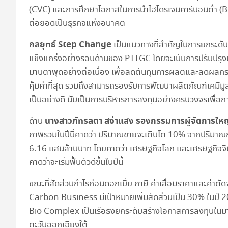
(CVC) และการศึกษาโอกาสในการนำไฮโดรเจนคาร์บอนต่ำ (B
ต่อยอดเป็นธุรกิจแห่งอนาคต
กลยุทธ์
Step Change
เป็นแนวทางที่สำคัญในการยกระดับ
แข็งแกร่งอย่างรอบด้านของ PTTGC โดยจะเน้นการปรับปรุ
มาบตาพุดอย่างต่อเนื่อง เพื่อลดต้นทุนการผลิตและลดผลกระ
คุ้มค่าที่สุด รวมถึงสามารถรองรับการพัฒนาผลิตภัณฑ์เคมีมู
เป็นอย่างดี นับเป็นการบริหารการลงทุนอย่างครบวงจรเพื่อกา
นางสาวภัทรลดา สง่าแสง รองกรรมการผู้จัดการให
ด้าน
ภาพรวมในปีนี้คาดว่า ปริมาณขายจะเติบโต 10% จากปริมาณกา
6.16 แสนล้านบาท โดยคาดว่า เศรษฐกิจโลก และเศรษฐกิจจีนใน
คาดว่าจะเริ่มฟื้นตัวดีขึ้นในปีนี้
ขณะที่สัดส่วนกำไรก่อนดอกเบี้ย ภาษี ค่าเสื่อมราคาและค่
Carbon Business มีเป้าหมายเพิ่มสัดส่วนเป็น 30% ในปี 
Bio Complex เป็นเรือธงยกระดับสร้างโอกาสการลงทุนในม
ตะวันออกเฉียงใต้