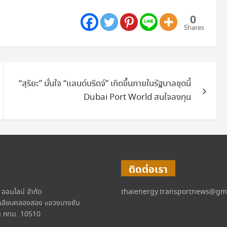
0
Shares
“สุริยะ” มั่นใจ “แลนด์บริดจ์” เกิดขึ้นภายในรัฐบาลชุดนี้
Dubai Port World สนใจลงทุน
ติดต่อเรา
์ ออนไลน์ จำกัด
thaienergy.transportnews@gm
เลียบคลองสอง แขวงบางชัน
 กทม. 10510