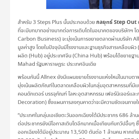
กลยุทธ์ Step Out
สำหรับ 3 Steps Plus นั้นประกอบด้วย
ห
ที่จะมีบทบาทอย่างมากต่อการเติบโตในอนาคตของบริษัทฯ โดย
Carbon Business) จะมุ่งเน้นการขยายตลาดผ่านบริษัท Alln
มูลค่าสูง โดยในปัจจุบันมีโรงงานและฐานธุรกิจสารเคลือบผิว (
ผลิต (Hub) อยู่ประเทศจีน (China Hub) พร้อมได้ขยายฐานผ
Mahad รัฐมหาราษฏระ ประเทศอินเดีย
พร้อมกันนี้ Allnex ยังมีแผนขยายโรงงานแห่งใหม่ในมาบตาพุ
มุ่งเน้นผลิตภัณฑ์ในตลาดเคลือบผิวในกลุ่มอุตสาหกรรมที่มีแน
คอนดักเตอร์ บรรจุภัณฑ์ โลหะอุตสาหกรรม เฟอร์นิเจอร์แ
Decoration) ซึ่งแผนการลงทุนคาดว่าจะมีความชัดเจนภายใน
“ประเทศในกลุ่มเอเชียตะวันออกเฉียงใต้มีประชากร 686 ล้านค
ต่อประชากรยังมีโอกาสเติบโตอีกมากเมื่อเทียบกับทวีปอื่นๆ ซ
ออกเฉียงใต้มีอยู่ประมาณ 13,500 ตันต่อ 1 ล้านคน หากเที