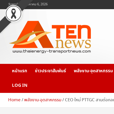
Skip
วันพฤหัสบดี, สิงหาคม 6, 2026
to
content
www.ten-news.com
ข่าวพลังงานและคมนาคม
หน้าแรก
ข่าวประชาสัมพันธ์
พลังงาน-อุตสาหกรรม
LOG IN
Home
พลังงาน-อุตสาหกรรม
CEO ใหม่ PTTGC สานต่อกลยุท