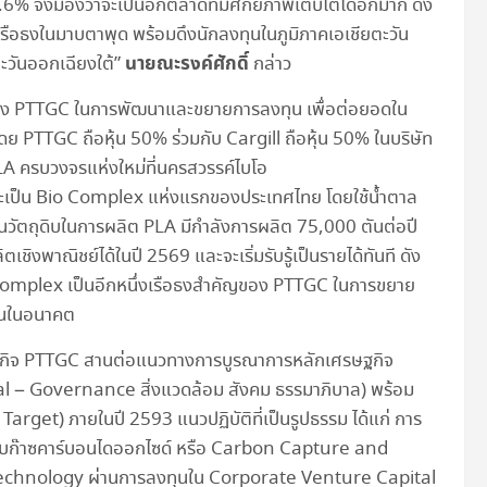
% จึงมองว่าจะเป็นอีกตลาดที่มีศักยภาพเติบโตได้อีกมาก ดัง
เรือธงในมาบตาพุด พร้อมดึงนักลงทุนในภูมิภาคเอเชียตะวัน
นายณะรงค์ศักดิ์
ะวันออกเฉียงใต้”
กล่าว
ึ่งของ PTTGC ในการพัฒนาและขยายการลงทุน เพื่อต่อยอดใน
PTTGC ถือหุ้น 50% ร่วมกับ Cargill ถือหุ้น 50% ในบริษัท
A ครบวงจรแห่งใหม่ที่นครสวรรค์ไบโอ
เป็น Bio Complex แห่งแรกของประเทศไทย โดยใช้น้ำตาล
เป็นวัตถุดิบในการผลิต PLA มีกำลังการผลิต 75,000 ตันต่อปี
ชิงพาณิชย์ได้ในปี 2569 และจะเริ่มรับรู้เป็นรายได้ทันที ดัง
Bio Complex เป็นอีกหนึ่งเรือธงสำคัญของ PTTGC ในการขยาย
ยืนในอนาคต
ุรกิจ PTTGC สานต่อแนวทางการบูรณาการหลักเศรษฐกิจ
l – Governance สิ่งแวดล้อม สังคม ธรรมาภิบาล) พร้อม
Target) ภายในปี 2593 แนวปฏิบัติที่เป็นรูปธรรม ได้แก่ การ
เก็บก๊าซคาร์บอนไดออกไซด์ หรือ Carbon Capture and
 Technology ผ่านการลงทุนใน Corporate Venture Capital