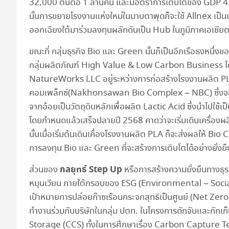
32,000 ตันต่อ 1 ล้านคน และมีอัตราการเติบโตของ GDP 4.6
นั้นการขยายโรงงานแห่งใหม่ในมาบตาพุดก็จะใช้ Allnex เป็น
ออกเฉียงใต้มาร่วมลงทุนผลักดันเป็น Hub ในภูมิภาคเอเชียต
ขณะที่ กลุ่มธุรกิจ Bio และ Green นั้นก็เป็นอีกเรือธงหน
กลุ่มผลิตภัณฑ์ High Value & Low Carbon Business โดย 
NatureWorks LLC อยู่ระหว่างการก่อสร้างโรงงานผลิต PL
คอมเพล็กซ์(Nakhonsawan Bio Complex – NBC) ซึ่งจะ
จากอ้อยเป็นวัตถุดิบหลักเพื่อผลิต Lactic Acid ซึ่งนำไปใช้
โดยกำหนดแล้วเสร็จปลายปี 2568 คาดว่าจะเริ่มเดินเครื่องผลิตเ
นั้นเมื่อเริ่มต้นเดินเคื่องโรงงานผลิต PLA ก็จะส่งผลให้ 
การลงทุน Bio และ Green ที่จะสร้างการเติบโตได้อย่างยั่ง
กลยุทธ์
Step Up
ส่วนของ
หรือการสร้างความยั่งยืนทางธ
หมุนเวียน ภายใต้กรอบของ ESG (Environmental – Socia
เป้าหมายการปล่อยก๊าซเรือนกระจกสุทธิเป็นศูนย์ (Net Zero 
ทำงานร่วมกับบริษัทในกลุ่ม ปตท. ในโครงการดักจับและกัก
Storage (CCS) ทั้งในการศึกษาเรื่อง Carbon Capture