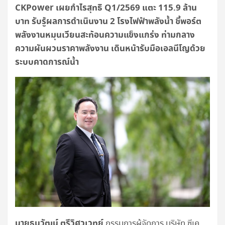
CKPower เผยกำไรสุทธิ Q1/2569 แตะ 115.9 ล้าน
บาท รับรู้ผลการดำเนินงาน 2 โรงไฟฟ้าพลังน้ำ ชี้พอร์ต
พลังงานหมุนเวียนสะท้อนความแข็งแกร่ง ท่ามกลาง
ความผันผวนราคาพลังงาน เดินหน้ารับมือเอลนีโญด้วย
ระบบคาดการณ์น้ำ
นายธนวัฒน์ ตรีวิศวเวทย์
กรรมการผู้จัดการ บริษัท ซีเค