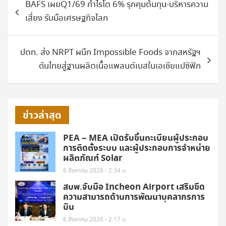
BAFS เผยQ1/69 กำไรโต 6% รุกคุมต้นทุน-บริหารความ
เรื่อง
เสี่ยง รับมือเศรษฐกิจโลก
ปตท. ส่ง NRPT ผนึก Impossible Foods จากสหรัฐฯ
ดันไทยสู่ฐานผลิตเนื้อแพลนต์เบสในเอเชียแปซิฟิก
ข่าวล่าสุด
PEA – MEA เปิดรับขึ้นทะเบียนผู้ประกอบ
การติดตั้งระบบ และผู้ประกอบการจำหน่าย
ผลิตภัณฑ์ Solar
6 สิงหาคม 2026 - 2:34 น.
สบพ.จับมือ Incheon Airport เสริมขีด
ความสามารถด้านการพัฒนาบุคลากรการ
บิน
6 สิงหาคม 2026 - 2:17 น.