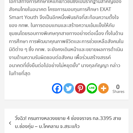
โอกาสทางการศึกษาให้แก่เยาวชนซึ่งเป็นรากฐานสำคัญของ
สังคมไทยในอนาคต โครงการมอบทุนการศึกษา EXAT
Smart Youth จึงเป็นอีกหนึ่งพันธกิจที่สะท้อนความตั้งใจ
ของ กทพ. ในการตอบแทนและสร้างความเข้มแข็งให้กับ
ชุมชนโดยรอบทางพิเศษทุกสายทางอย่างต่อเนื่อง ทั้งในด้าน
การศึกษา การพัฒนาคุณภาพชีวิตและการช่วยเหลือสังคมใน
มิติต่าง ๆ ซึ่ง กทพ. จะยังคงเดินหน้าและขยายผลการดำเนิน
งานด้านความรับผิดชอบต่อสังคม เพื่อร่วมสร้างสรรค์
อนาคตที่ยั่งยืนต่อไปอย่างไม่หยุดยั้ง” นางกุลกัญญา กล่าว
ในท้ายที่สุด
0
Shares
แนะแนว
วิ่งฉิว! กรมทางหลวงขยาย 4 ช่องจราจร ทล.3395 สาย
เรื่อง
บ.ช่องกุ่ม – บ.โคคลาน จ.สระแก้ว