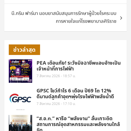
บี.กริม ฟาร์มา มอบยาสนับสนุนการรักษาผู้ป่วยโรคระบบ
การหายใจแก่โรงพยาบาลศิริราช
ข่าวล่าสุด
PEA เตือนภัย! ระวังมิจฉาชีพแอบอ้างเป็น
เจ้าหน้าที่การไฟฟ้า
7 สิงหาคม 2026 - 18:57 น.
GPSC โชว์กำไร 6 เดือน ปี69 โต 12%
ดีมานด์ลูกค้าอุตฯพุ่งโรงไฟฟ้าพลังน้ำดี
7 สิงหาคม 2026 - 17:10 น.
“ส.อ.ท.” หารือ “พลังงาน” ลั่นเกาะติด
สถานการณ์อุตสาหกรรมและพลังงานใกล้
ชิด