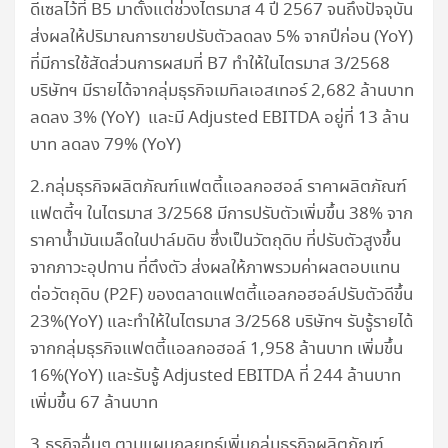
ดีเซลไว้ที่ B5 มาตั้งแต่ช่วงไตรมาส 4 ปี 2567 จนถึงปัจจุบัน
ส่งผลให้ปริมาณการขายปรับตัวลดลง 5% จากปีก่อน (YoY)
ที่มีการใช้สัดส่วนการผสมที่ B7 ทำให้ในไตรมาส 3/2568
บริษัทฯ มีรายได้จากลุ่มธุรกิจเมทิลเอสเทอร์ 2,682 ล้านบาท
ลดลง 3% (YoY) และมี Adjusted EBITDA อยู่ที่ 13 ล้าน
บาท ลดลง 79% (YoY)
2.กลุ่มธุรกิจผลิตภัณฑ์แฟตตี้แอลกอฮอล์ ราคาผลิตภัณฑ์
แฟตตี้ฯ ในไตรมาส 3/2568 มีการปรับตัวเพิ่มขึ้น 38% จาก
ราคาน้ำมันเมล็ดในปาล์มดิบ ซึ่งเป็นวัตถุดิบ ที่ปรับตัวสูงขึ้น
จากภาวะอุปทาน ที่ตึงตัว ส่งผลให้ภาพรวมค่าผลตอบแทน
ต่อวัตถุดิบ (P2F) ของตลาดแฟตตี้แอลกอฮอล์ปรับตัวดีขึ้น
23%(YoY) และทำให้ในไตรมาส 3/2568 บริษัทฯ รับรู้รายได้
จากกลุ่มธุรกิจแฟตตี้แอลกอฮอล์ 1,958 ล้านบาท เพิ่มขึ้น
16%(YoY) และรับรู้ Adjusted EBITDA ที่ 244 ล้านบาท
เพิ่มขึ้น 67 ล้านบาท
3.ธุรกิจอื่นๆ ตามแผนกลยุทธ์เพิ่มกลุ่มธุรกิจผลิตภัณฑ์