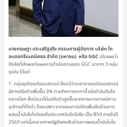
นายกฤษฎา ประเสริฐสุโข กรรมการผู้จัดการ บริษัท โก
ลบอลกรีนเคมิคอล จำกัด (มหาชน) หรือ GGC
เปิดเผยว่า
ปัจจัยที่ส่งผลต่อผลการดำเนินงานของ GGC มาจาก 3 กลุ่ม
ธุรกิจ ได้แก่
1. กลุ่มธุรกิจเมทิลเอสเทอร์ ถึงแม้ว่าราคาขายเมทิลเอสเทอร์
มีการปรับตัวเพิ่มขึ้น 3% ตามทิศทางราคาน้ำมันปาล์มดิบใน
ตลาดโลก ซึ่งมีแนวโน้มปรับตัวสูงขึ้นจากการคาดการณ์ภาวะ
อุปทานที่ตึงตัว โดยเฉพาะจากแผนการปรับเพิ่มสัดส่วนการ
ผสมน้ำมันไบโอดีเซลในประเทศอินโดนีเซีย เป็น B50 ภายในปี
2569 แต่เนื่องจากภาครัฐยังคงสัดส่วนการผสมน้ำมันไบโอ