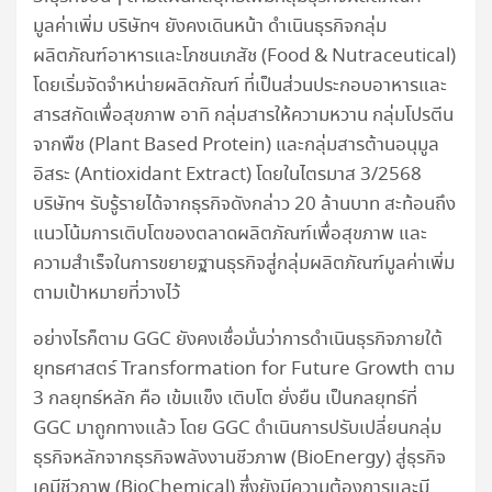
มูลค่าเพิ่ม บริษัทฯ ยังคงเดินหน้า ดำเนินธุรกิจกลุ่ม
ผลิตภัณฑ์อาหารและโภชนเภสัช (Food & Nutraceutical)
โดยเริ่มจัดจำหน่ายผลิตภัณฑ์ ที่เป็นส่วนประกอบอาหารและ
สารสกัดเพื่อสุขภาพ อาทิ กลุ่มสารให้ความหวาน กลุ่มโปรตีน
จากพืช (Plant Based Protein) และกลุ่มสารต้านอนุมูล
อิสระ (Antioxidant Extract) โดยในไตรมาส 3/2568
บริษัทฯ รับรู้รายได้จากธุรกิจดังกล่าว 20 ล้านบาท สะท้อนถึง
แนวโน้มการเติบโตของตลาดผลิตภัณฑ์เพื่อสุขภาพ และ
ความสำเร็จในการขยายฐานธุรกิจสู่กลุ่มผลิตภัณฑ์มูลค่าเพิ่ม
ตามเป้าหมายที่วางไว้
อย่างไรก็ตาม GGC ยังคงเชื่อมั่นว่าการดำเนินธุรกิจภายใต้
ยุทธศาสตร์ Transformation for Future Growth ตาม
3 กลยุทธ์หลัก คือ เข้มแข็ง เติบโต ยั่งยืน เป็นกลยุทธ์ที่
GGC มาถูกทางแล้ว โดย GGC ดำเนินการปรับเปลี่ยนกลุ่ม
ธุรกิจหลักจากธุรกิจพลังงานชีวภาพ (BioEnergy) สู่ธุรกิจ
เคมีชีวภาพ (BioChemical) ซึ่งยังมีความต้องการและมี